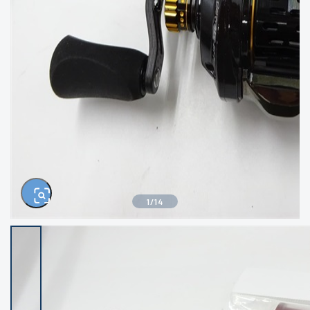
きるもの、改造品も含む
悪
イシグロ西尾店
イシグロ三河安城店
※ルアー、エギ、雑品、その他につきましては
ランク表記はございません。 状態は写真にて
ご確認ください。
イシグロ岡崎大樹寺店
イシグロ半田店
イシグロ岡崎若松店
イシグロ焼津店
イシグロ掛川店
イシグロ沼津店
1
/
14
イシグロ駿東柿田川店
イシグロ豊川店
イシグロ磐田店
イシグロ富士店