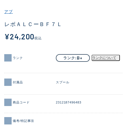
その他
アブ
新商品
(1973)
レボＡＬＣーＢＦ７Ｌ
おすすめ
(173)
¥24,200
税込
値下げ品
(14303)
OH済
(936)
B+
ランク
ランクについて
ランク
DCチェック済
(1336)
在庫有のみ
(22085)
付属品
スプール
価格
商品コード
2312187496483
この条件で検索する
備考/特記事項