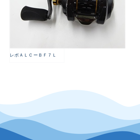
レボＡＬＣーＢＦ７Ｌ