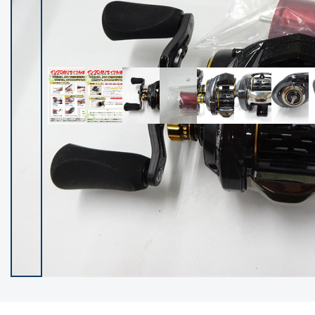
イシグロ御殿場店
イシグロ伊東店
ランク
(102236)
SA
(2950)
A
(17300)
B+
(12281)
B
(21961)
C
(38766)
C-
(5142)
D
(2197)
ランクについて