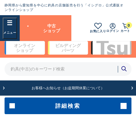
静岡県から愛知県を中心に釣具の店舗販売を行う「イシグロ」公式通販オ
ランクとは？
ンラインショップ
フリーワード
0
中古
SA
ショップ
ログイン
カート
お気に入り
新古品（メーカー問屋から仕
オンライン
ビルディング
入れた未使用品）
良
ショップ
パーツ
商品カテゴリ
※店頭展示時の置き傷が付いている
ものも含む
竿・ルアーロッド(4)
竿・ルアーロッド(64261)
リール・カスタムパーツ(35650)
A
ルアー・エギ(1807)
お客様へお知らせ（お盆期間休業について）
傷が極めて少ない極上品
その他・雑品(1061)
メーカー
詳細検索
B+
使用感や傷は少なく比較的美
店舗
品