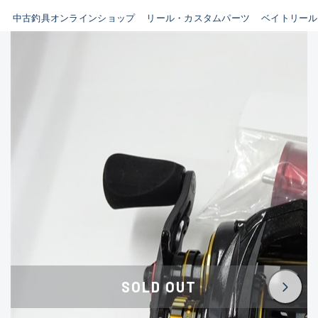
イシグロ鳴海店
中古釣具オンラインショップ
リール・カスタムパーツ
ベイトリール
B
イシグロフレスポ鈴鹿店
使用感や傷はあるが全体的に
イシグロ津高茶屋店
綺麗な良品
イシグロ西春店
C
イシグロカインズモール彦根店
使用感や傷のある一般的な中
イシグロ中川かの里店
古品
イシグロ静岡中吉田店
C-
イシグロ名東引山店
かなり使用感があり、全体的
イシグロ豊田店
に目立つ傷が多い品
イシグロ豊橋向山店
イシグロ岐阜店
D
SOLD OUT
イシグロ高林店
著しく状態が悪いが使用はで