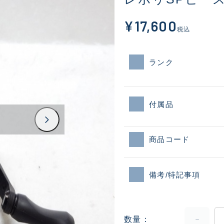
¥17,600
税込
ランク
付属品
商品コード
備考/特記事項
数量