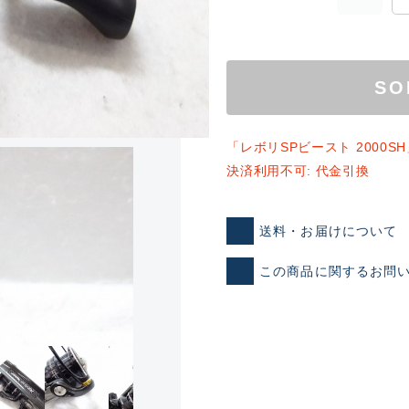
SO
「レボリSPビースト 2000
決済利用不可: 代金引換
ランクとは？
送料・お届けについて
この商品に関するお問
新古品（メーカー問屋から
品）
SA
※店頭展示時の置き傷が付いて
傷が極めて少ない極上品
A