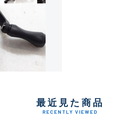
使用感や傷は少なく比較的
B+
使用感や傷はあるが全体的
B
使用感や傷のある一般的な
C
かなり使用感があり、全体
最近見た商品
C-
い品
RECENTLY VIEWED
著しく状態が悪いが使用は
D
品も含む