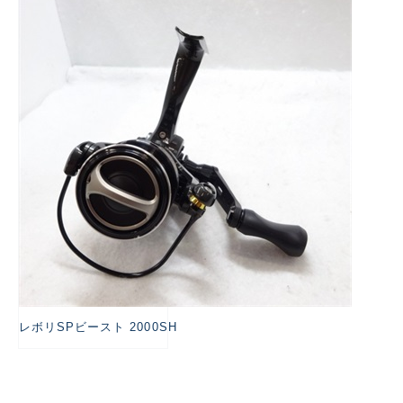
悪
レボリSPビースト 2000SH