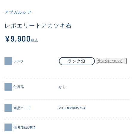
その他
アブガルシア
新商品
(1903)
レボエリートアカツキ右
おすすめ
(169)
¥9,900
税込
値下げ品
(14303)
OH済
(936)
D
ランク
ランクについて
ランク
DCチェック済
(1336)
在庫有のみ
(22053)
付属品
なし
価格
商品コード
2311889035754
この条件で検索する
備考/特記事項