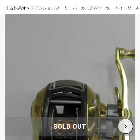
イシグロ鳴海店
中古釣具オンラインショップ
リール・カスタムパーツ
ベイトリール
B
イシグロフレスポ鈴鹿店
使用感や傷はあるが全体的に
イシグロ津高茶屋店
綺麗な良品
イシグロ西春店
C
イシグロカインズモール彦根店
使用感や傷のある一般的な中
イシグロ中川かの里店
古品
イシグロ静岡中吉田店
C-
イシグロ名東引山店
かなり使用感があり、全体的
イシグロ豊田店
に目立つ傷が多い品
イシグロ豊橋向山店
イシグロ岐阜店
D
SOLD OUT
イシグロ高林店
著しく状態が悪いが使用はで