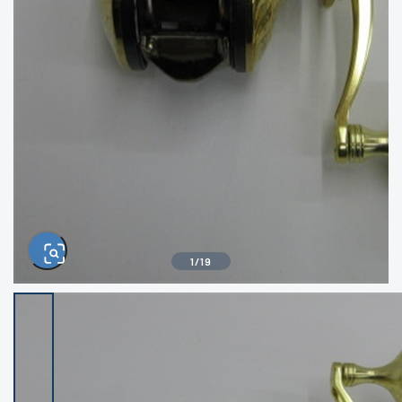
きるもの、改造品も含む
悪
イシグロ西尾店
イシグロ三河安城店
※ルアー、エギ、雑品、その他につきましては
ランク表記はございません。 状態は写真にて
ご確認ください。
イシグロ岡崎大樹寺店
イシグロ半田店
イシグロ岡崎若松店
イシグロ焼津店
イシグロ掛川店
イシグロ沼津店
1
/
19
イシグロ駿東柿田川店
イシグロ豊川店
イシグロ磐田店
イシグロ富士店