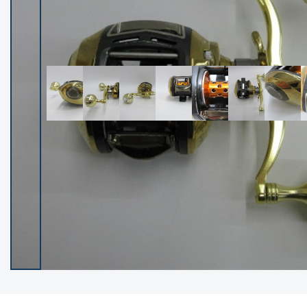
イシグロ御殿場店
イシグロ伊東店
ランク
(102250)
SA
(2950)
A
(17300)
B+
(12282)
B
(21965)
C
(38767)
C-
(5144)
D
(2197)
ランクについて