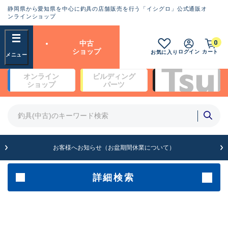
静岡県から愛知県を中心に釣具の店舗販売を行う「イシグロ」公式通販オ
ランクとは？
ンラインショップ
フリーワード
0
中古
SA
ショップ
ログイン
カート
お気に入り
新古品（メーカー問屋から仕
オンライン
ビルディング
入れた未使用品）
良
ショップ
パーツ
商品カテゴリ
※店頭展示時の置き傷が付いている
ものも含む
竿・ルアーロッド(4)
竿・ルアーロッド(64266)
リール・カスタムパーツ(35653)
A
ルアー・エギ(1811)
お客様へお知らせ（お盆期間休業について）
傷が極めて少ない極上品
その他・雑品(1063)
メーカー
詳細検索
B+
使用感や傷は少なく比較的美
店舗
品