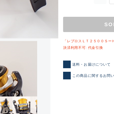
SO
「レブロスＬＴ２５００Ｓー
決済利用不可: 代金引換
ランクとは？
送料・お届けについて
この商品に関するお問
新古品（メーカー問屋から
品）
SA
※店頭展示時の置き傷が付いて
傷が極めて少ない極上品
A