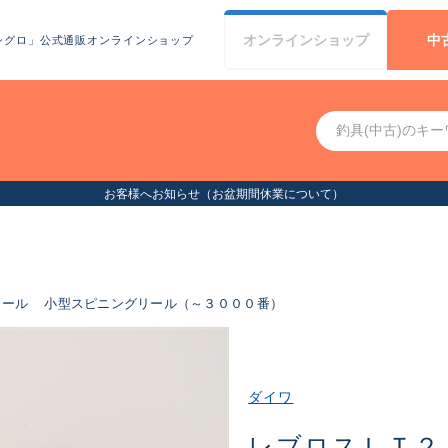
オンライン
ショップ
中
シグロ」公式通販オンラインショップ
お客様へお知らせ（お盆期間休業について）
リール
小型スピニングリール（～３０００番）
ダイワ
レブロスＬＴ２