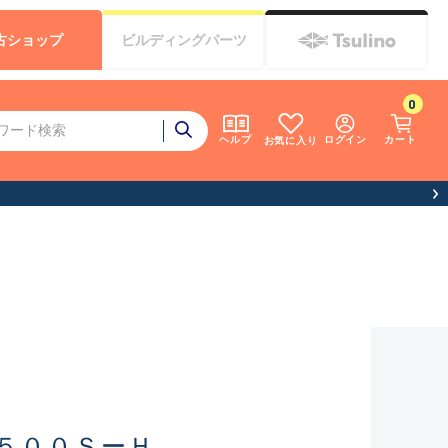
古
ショップ
ビルディング
パーツ
0
ログイン
カート
ヘルプ
お気に入り
５００ＳーＨ