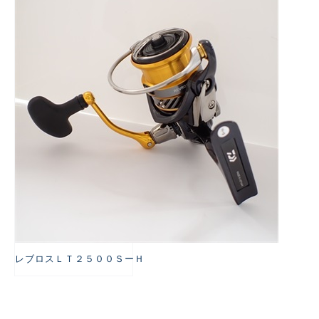
悪
レブロスＬＴ２５００ＳーＨ