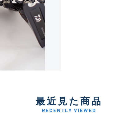
使用感や傷は少なく比較的
B+
使用感や傷はあるが全体的
B
使用感や傷のある一般的な
C
かなり使用感があり、全体
最近見た商品
C-
い品
RECENTLY VIEWED
著しく状態が悪いが使用は
D
品も含む