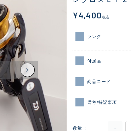
¥4,400
税込
ランク
付属品
商品コード
備考/特記事項
数量