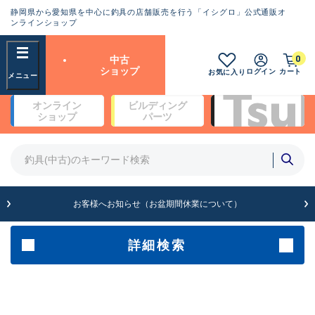
静岡県から愛知県を中心に釣具の店舗販売を行う「イシグロ」公式通販オ
ランクとは？
ンラインショップ
フリーワード
0
中古
SA
ショップ
ログイン
カート
お気に入り
新古品（メーカー問屋から仕
オンライン
ビルディング
入れた未使用品）
良
ショップ
パーツ
商品カテゴリ
※店頭展示時の置き傷が付いている
ものも含む
竿・ルアーロッド(4)
竿・ルアーロッド(64262)
リール・カスタムパーツ(35649)
A
ルアー・エギ(1807)
お客様へお知らせ（お盆期間休業について）
傷が極めて少ない極上品
その他・雑品(1061)
メーカー
詳細検索
B+
使用感や傷は少なく比較的美
店舗
品