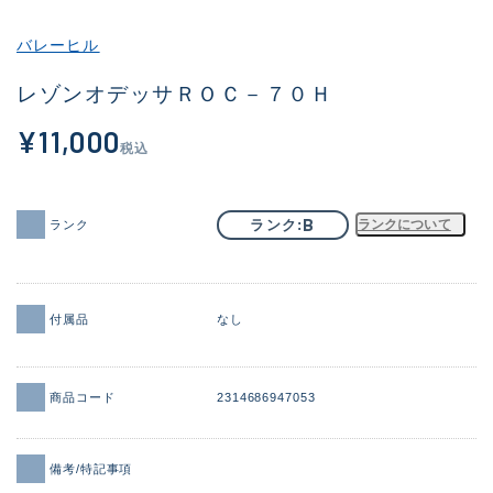
その他
バレーヒル
新商品
(1886)
レゾンオデッサＲＯＣ－７０Ｈ
おすすめ
(156)
¥11,000
税込
値下げ品
(14303)
OH済
(936)
B
ランク
ランクについて
ランク
DCチェック済
(1336)
在庫有のみ
(22072)
付属品
なし
価格
商品コード
2314686947053
この条件で検索する
備考/特記事項