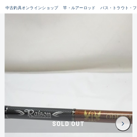
イシグロ鳴海店
中古釣具オンラインショップ
竿・ルアーロッド
バス・トラウト・フ
B
イシグロフレスポ鈴鹿店
使用感や傷はあるが全体的に
イシグロ津高茶屋店
綺麗な良品
イシグロ西春店
C
イシグロカインズモール彦根店
使用感や傷のある一般的な中
イシグロ中川かの里店
古品
イシグロ静岡中吉田店
C-
イシグロ名東引山店
かなり使用感があり、全体的
イシグロ豊田店
に目立つ傷が多い品
イシグロ豊橋向山店
イシグロ岐阜店
D
SOLD OUT
イシグロ高林店
著しく状態が悪いが使用はで