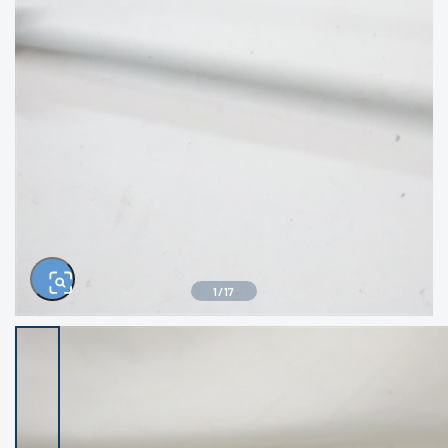
きるもの、改造品も含む
悪
イシグロ西尾店
イシグロ三河安城店
※ルアー、エギ、雑品、その他につきましては
ランク表記はございません。 状態は写真にて
ご確認ください。
イシグロ岡崎大樹寺店
イシグロ半田店
イシグロ岡崎若松店
イシグロ焼津店
イシグロ掛川店
イシグロ沼津店
1
/
17
イシグロ駿東柿田川店
イシグロ豊川店
イシグロ磐田店
イシグロ富士店