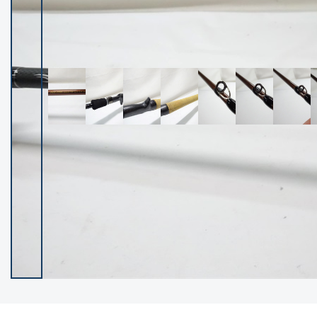
イシグロ御殿場店
イシグロ伊東店
ランク
(102236)
SA
(2950)
A
(17300)
B+
(12281)
B
(21962)
C
(38765)
C-
(5142)
D
(2197)
ランクについて