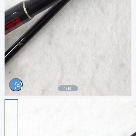
きるもの、改造品も含む
悪
イシグロ西尾店
イシグロ三河安城店
※ルアー、エギ、雑品、その他につきましては
ランク表記はございません。 状態は写真にて
ご確認ください。
イシグロ岡崎大樹寺店
イシグロ半田店
イシグロ岡崎若松店
イシグロ焼津店
イシグロ掛川店
イシグロ沼津店
1
/
10
イシグロ駿東柿田川店
イシグロ豊川店
イシグロ磐田店
イシグロ富士店