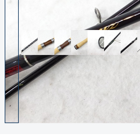
イシグロ御殿場店
イシグロ伊東店
ランク
(102237)
SA
(2950)
A
(17300)
B+
(12281)
B
(21962)
C
(38766)
C-
(5142)
D
(2197)
ランクについて