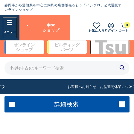
静岡県から愛知県を中心に釣具の店舗販売を行う「イシグロ」公式通販オ
ランクとは？
ンラインショップ
フリーワード
0
中古
SA
ショップ
ログイン
カート
お気に入り
新古品（メーカー問屋から仕
オンライン
ビルディング
入れた未使用品）
良
ショップ
パーツ
商品カテゴリ
※店頭展示時の置き傷が付いている
ものも含む
竿・ルアーロッド(4)
竿・ルアーロッド(64262)
リール・カスタムパーツ(35650)
A
ルアー・エギ(1807)
お客様へお知らせ（お盆期間休業について）
傷が極めて少ない極上品
その他・雑品(1061)
メーカー
詳細検索
B+
使用感や傷は少なく比較的美
店舗
品