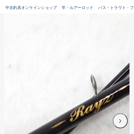
イシグロ鳴海店
中古釣具オンラインショップ
竿・ルアーロッド
バス・トラウト・フ
B
イシグロフレスポ鈴鹿店
使用感や傷はあるが全体的に
イシグロ津高茶屋店
綺麗な良品
イシグロ西春店
C
イシグロカインズモール彦根店
使用感や傷のある一般的な中
イシグロ中川かの里店
古品
イシグロ静岡中吉田店
C-
イシグロ名東引山店
かなり使用感があり、全体的
イシグロ豊田店
に目立つ傷が多い品
イシグロ豊橋向山店
イシグロ岐阜店
D
イシグロ高林店
著しく状態が悪いが使用はで