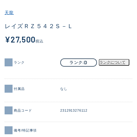
その他
天龍
新商品
(1886)
レイズＲＺ５４２Ｓ－Ｌ
おすすめ
(156)
¥27,500
税込
値下げ品
(14303)
OH済
(936)
D
ランク
ランクについて
ランク
DCチェック済
(1336)
在庫有のみ
(22080)
付属品
なし
価格
商品コード
2312913276112
この条件で検索する
備考/特記事項