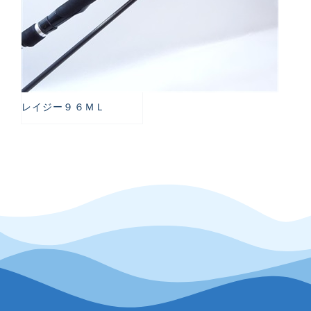
レイジー９６ＭＬ