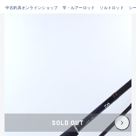
イシグロ鳴海店
中古釣具オンラインショップ
竿・ルアーロッド
ソルトロッド
シ
B
イシグロフレスポ鈴鹿店
使用感や傷はあるが全体的に
イシグロ津高茶屋店
綺麗な良品
イシグロ西春店
C
イシグロカインズモール彦根店
使用感や傷のある一般的な中
イシグロ中川かの里店
古品
イシグロ静岡中吉田店
C-
イシグロ名東引山店
かなり使用感があり、全体的
イシグロ豊田店
に目立つ傷が多い品
イシグロ豊橋向山店
イシグロ岐阜店
D
SOLD OUT
イシグロ高林店
著しく状態が悪いが使用はで