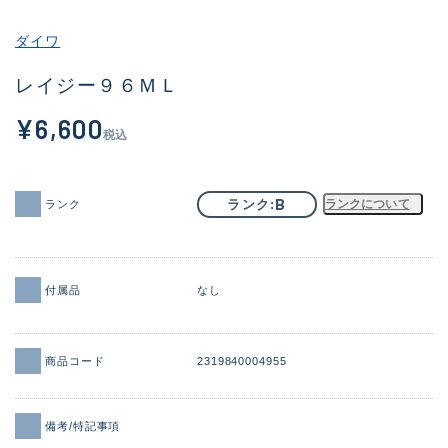
その他
ダイワ
新商品
(1856)
レイジー９６ＭＬ
おすすめ
(161)
¥6,600
税込
値下げ品
(14304)
OH済
(933)
B
ランク
ランクについて
ランク
DCチェック済
(1328)
在庫有のみ
(22098)
付属品
なし
価格
商品コード
2319840004955
この条件で検索する
備考/特記事項