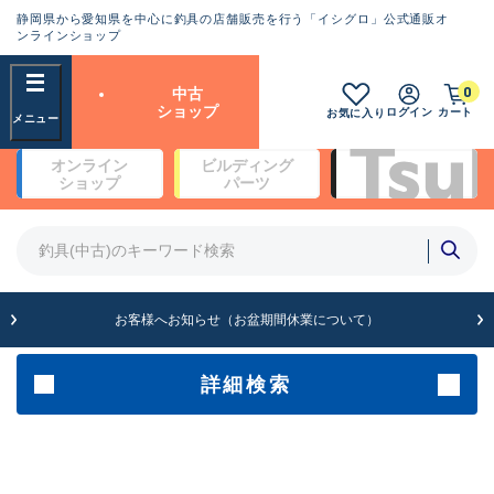
静岡県から愛知県を中心に釣具の店舗販売を行う「イシグロ」公式通販オ
ランクとは？
ンラインショップ
フリーワード
0
中古
SA
ショップ
ログイン
カート
お気に入り
新古品（メーカー問屋から仕
オンライン
ビルディング
入れた未使用品）
良
ショップ
パーツ
商品カテゴリ
※店頭展示時の置き傷が付いている
ものも含む
竿・ルアーロッド(4)
竿・ルアーロッド(64189)
リール・カスタムパーツ(35608)
A
ルアー・エギ(1807)
お客様へお知らせ（お盆期間休業について）
傷が極めて少ない極上品
その他・雑品(1061)
メーカー
詳細検索
B+
使用感や傷は少なく比較的美
店舗
品