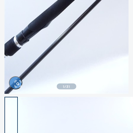
きるもの、改造品も含む
悪
イシグロ西尾店
イシグロ三河安城店
※ルアー、エギ、雑品、その他につきましては
ランク表記はございません。 状態は写真にて
ご確認ください。
イシグロ岡崎大樹寺店
イシグロ半田店
イシグロ岡崎若松店
イシグロ焼津店
イシグロ掛川店
イシグロ沼津店
1
/
31
イシグロ駿東柿田川店
イシグロ豊川店
イシグロ磐田店
イシグロ富士店