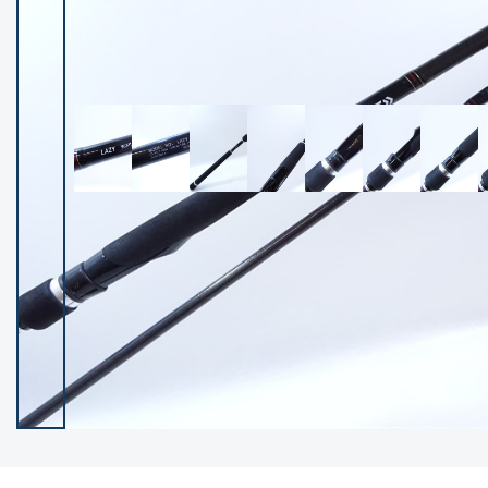
イシグロ御殿場店
イシグロ伊東店
ランク
(102122)
SA
(2946)
A
(17275)
B+
(12268)
B
(21943)
C
(38724)
C-
(5135)
D
(2192)
ランクについて