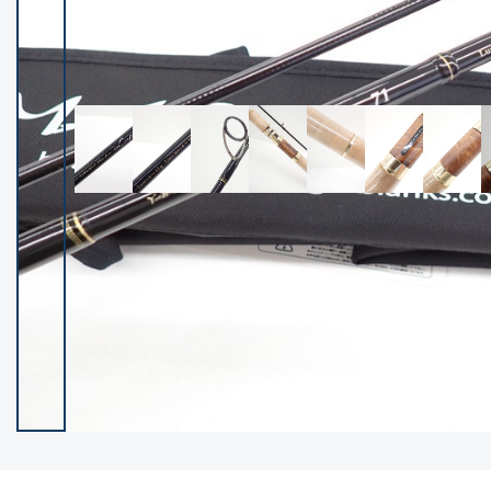
イシグロ御殿場店
イシグロ伊東店
ランク
(102237)
SA
(2950)
A
(17300)
B+
(12281)
B
(21962)
C
(38766)
C-
(5142)
D
(2197)
ランクについて