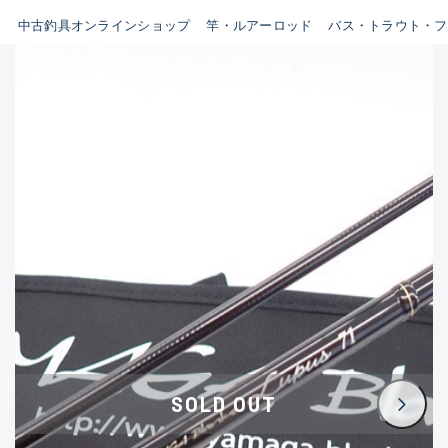
イシグロ鳴海店
中古釣具オンラインショップ
竿・ルアーロッド
バス・トラウト・フ
B
イシグロフレスポ鈴鹿店
使用感や傷はあるが全体的に
イシグロ津高茶屋店
綺麗な良品
イシグロ西春店
C
イシグロカインズモール彦根店
使用感や傷のある一般的な中
イシグロ中川かの里店
古品
イシグロ静岡中吉田店
C-
イシグロ名東引山店
かなり使用感があり、全体的
イシグロ豊田店
に目立つ傷が多い品
イシグロ豊橋向山店
イシグロ岐阜店
D
SOLD OUT
イシグロ高林店
著しく状態が悪いが使用はで