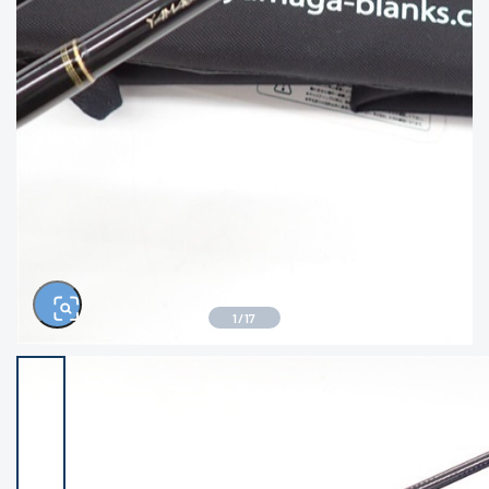
きるもの、改造品も含む
悪
イシグロ西尾店
イシグロ三河安城店
※ルアー、エギ、雑品、その他につきましては
ランク表記はございません。 状態は写真にて
ご確認ください。
イシグロ岡崎大樹寺店
イシグロ半田店
イシグロ岡崎若松店
イシグロ焼津店
イシグロ掛川店
イシグロ沼津店
1
/
17
イシグロ駿東柿田川店
イシグロ豊川店
イシグロ磐田店
イシグロ富士店