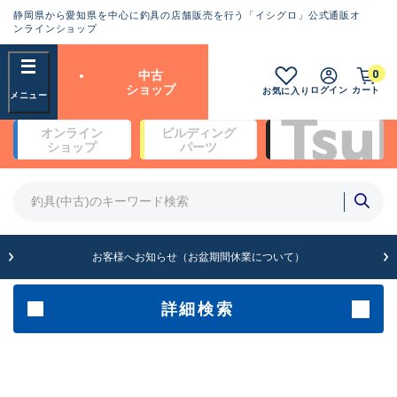
静岡県から愛知県を中心に釣具の店舗販売を行う「イシグロ」公式通販オ
ランクとは？
ンラインショップ
フリーワード
0
中古
SA
ショップ
ログイン
カート
お気に入り
新古品（メーカー問屋から仕
オンライン
ビルディング
入れた未使用品）
良
ショップ
パーツ
商品カテゴリ
※店頭展示時の置き傷が付いている
ものも含む
竿・ルアーロッド(4)
竿・ルアーロッド(64262)
リール・カスタムパーツ(35650)
A
ルアー・エギ(1807)
お客様へお知らせ（お盆期間休業について）
傷が極めて少ない極上品
その他・雑品(1061)
メーカー
詳細検索
B+
使用感や傷は少なく比較的美
店舗
品