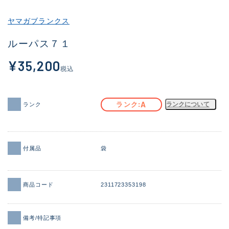
その他
ヤマガブランクス
新商品
(1886)
ルーパス７１
おすすめ
(156)
¥35,200
税込
値下げ品
(14303)
OH済
(936)
A
ランク
ランクについて
ランク
DCチェック済
(1336)
在庫有のみ
(22079)
付属品
袋
価格
商品コード
2311723353198
この条件で検索する
備考/特記事項