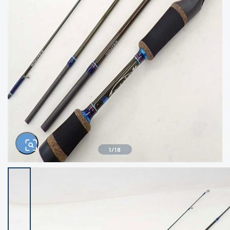
きるもの、改造品も含む
悪
イシグロ西尾店
イシグロ三河安城店
※ルアー、エギ、雑品、その他につきましては
ランク表記はございません。 状態は写真にて
ご確認ください。
イシグロ半田店
イシグロ岡崎大樹寺店
イシグロ岡崎若松店
イシグロ焼津店
イシグロ掛川店
イシグロ沼津店
1
/
18
イシグロ駿東柿田川店
イシグロ豊川店
イシグロ富士店
イシグロ磐田店