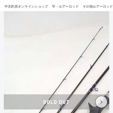
イシグロ鳴海店
中古釣具オンラインショップ
竿・ルアーロッド
その他ルアーロッド
B
イシグロフレスポ鈴鹿店
使用感や傷はあるが全体的に
イシグロ津高茶屋店
綺麗な良品
イシグロ西春店
C
イシグロカインズモール彦根店
使用感や傷のある一般的な中
イシグロ中川かの里店
古品
イシグロ静岡中吉田店
C-
イシグロ名東引山店
かなり使用感があり、全体的
イシグロ豊田店
に目立つ傷が多い品
イシグロ豊橋向山店
イシグロ岐阜店
D
SOLD OUT
イシグロ高林店
著しく状態が悪いが使用はで