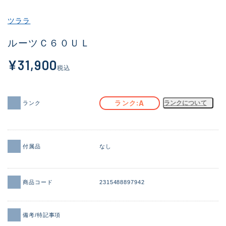
その他
ツララ
新商品
(2033)
ルーツＣ６０ＵＬ
おすすめ
(164)
¥31,900
税込
値下げ品
(14300)
OH済
(943)
A
ランク
ランクについて
ランク
DCチェック済
(1338)
在庫有のみ
(21975)
付属品
なし
価格
商品コード
2315488897942
この条件で検索する
備考/特記事項