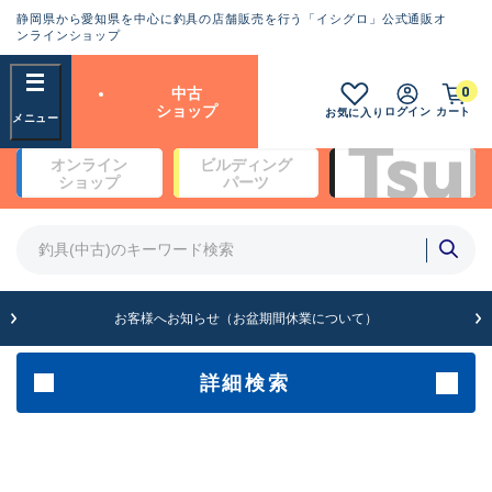
静岡県から愛知県を中心に釣具の店舗販売を行う「イシグロ」公式通販オ
ランクとは？
ンラインショップ
フリーワード
0
中古
SA
ショップ
ログイン
カート
お気に入り
新古品（メーカー問屋から仕
オンライン
ビルディング
入れた未使用品）
良
ショップ
パーツ
商品カテゴリ
※店頭展示時の置き傷が付いている
ものも含む
竿・ルアーロッド(5)
竿・ルアーロッド(64390)
リール・カスタムパーツ(35755)
A
ルアー・エギ(1812)
お客様へお知らせ（お盆期間休業について）
傷が極めて少ない極上品
その他・雑品(1065)
メーカー
詳細検索
B+
使用感や傷は少なく比較的美
店舗
品