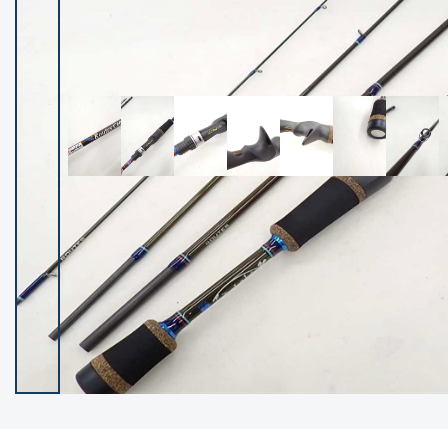
イシグロ御殿場店
イシグロ伊東店
ランク
(102480)
SA
(2957)
A
(17332)
B+
(12310)
B
(22005)
C
(38861)
C-
(5163)
D
(2206)
ランクについて