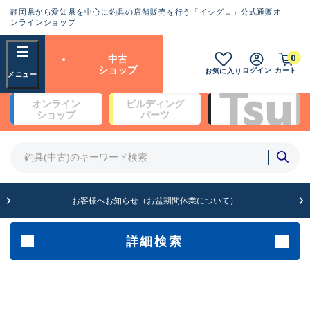
静岡県から愛知県を中心に釣具の店舗販売を行う「イシグロ」公式通販オ
ランクとは？
ンラインショップ
フリーワード
0
中古
SA
ショップ
ログイン
カート
お気に入り
新古品（メーカー問屋から仕
オンライン
ビルディング
入れた未使用品）
良
ショップ
パーツ
商品カテゴリ
※店頭展示時の置き傷が付いている
ものも含む
竿・ルアーロッド(5)
竿・ルアーロッド(64393)
リール・カスタムパーツ(35754)
A
ルアー・エギ(1813)
お客様へお知らせ（お盆期間休業について）
傷が極めて少ない極上品
その他・雑品(1065)
メーカー
詳細検索
B+
使用感や傷は少なく比較的美
店舗
品