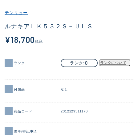
その他
テンリュー
新商品
(2040)
ルナキアＬＫ５３２Ｓ－ＵＬＳ
おすすめ
(168)
¥18,700
税込
値下げ品
(14300)
OH済
(943)
C
ランク
ランクについて
ランク
DCチェック済
(1338)
在庫有のみ
(21966)
付属品
なし
価格
商品コード
2312229311170
この条件で検索する
備考/特記事項