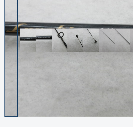
イシグロ御殿場店
イシグロ伊東店
ランク
(102483)
SA
(2957)
A
(17333)
B+
(12312)
B
(22004)
C
(38864)
C-
(5162)
D
(2205)
ランクについて