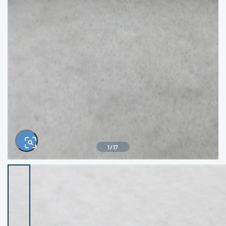
きるもの、改造品も含む
悪
イシグロ西尾店
イシグロ三河安城店
※ルアー、エギ、雑品、その他につきましては
ランク表記はございません。 状態は写真にて
ご確認ください。
イシグロ半田店
イシグロ岡崎大樹寺店
イシグロ岡崎若松店
イシグロ焼津店
イシグロ掛川店
イシグロ沼津店
1
/
17
イシグロ駿東柿田川店
イシグロ豊川店
イシグロ富士店
イシグロ磐田店