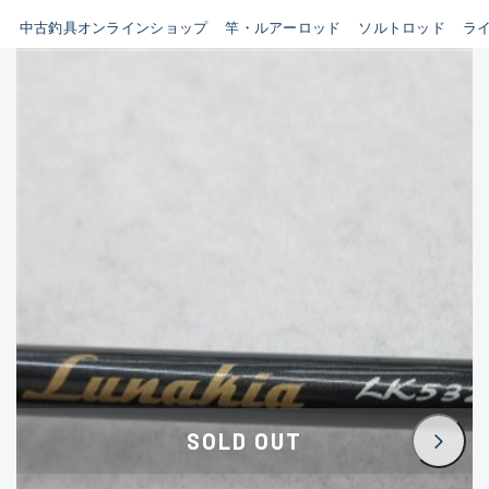
イシグロ鳴海店
中古釣具オンラインショップ
竿・ルアーロッド
ソルトロッド
ラ
B
イシグロフレスポ鈴鹿店
使用感や傷はあるが全体的に
イシグロ津高茶屋店
綺麗な良品
イシグロ西春店
C
イシグロカインズモール彦根店
使用感や傷のある一般的な中
イシグロ中川かの里店
古品
イシグロ静岡中吉田店
C-
イシグロ名東引山店
かなり使用感があり、全体的
イシグロ豊田店
に目立つ傷が多い品
イシグロ豊橋向山店
イシグロ岐阜店
D
SOLD OUT
イシグロ高林店
著しく状態が悪いが使用はで