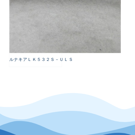
ルナキアＬＫ５３２Ｓ－ＵＬＳ