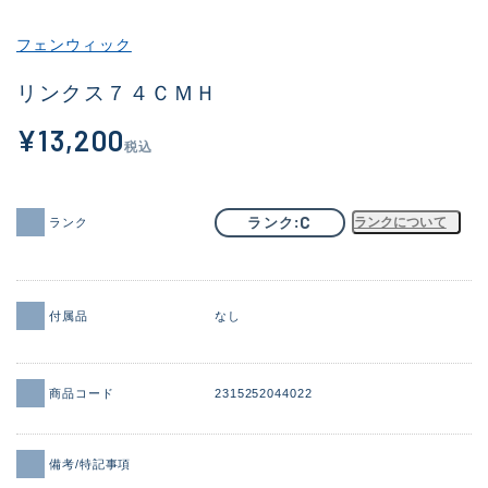
その他
フェンウィック
新商品
(2059)
リンクス７４ＣＭＨ
おすすめ
(184)
¥13,200
税込
値下げ品
(14301)
OH済
(936)
C
ランク
ランクについて
ランク
DCチェック済
(1337)
在庫有のみ
(22005)
付属品
なし
価格
商品コード
2315252044022
この条件で検索する
備考/特記事項