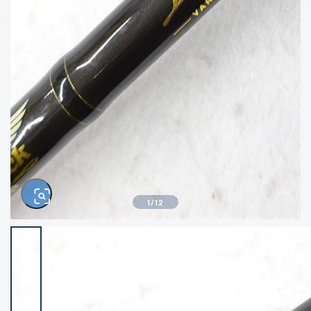
きるもの、改造品も含む
悪
イシグロ西尾店
イシグロ三河安城店
※ルアー、エギ、雑品、その他につきましては
ランク表記はございません。 状態は写真にて
ご確認ください。
イシグロ半田店
イシグロ岡崎大樹寺店
イシグロ岡崎若松店
イシグロ焼津店
イシグロ掛川店
イシグロ沼津店
1
/
12
イシグロ駿東柿田川店
イシグロ豊川店
イシグロ磐田店
イシグロ富士店