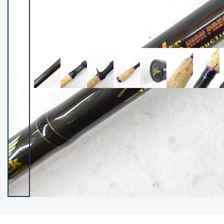
イシグロ御殿場店
イシグロ伊東店
ランク
(102400)
SA
(2953)
A
(17318)
B+
(12301)
B
(21990)
C
(38837)
C-
(5150)
D
(2205)
ランクについて