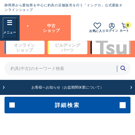
静岡県から愛知県を中心に釣具の店舗販売を行う「イシグロ」公式通販オ
ランクとは？
ンラインショップ
フリーワード
0
中古
SA
ショップ
ログイン
カート
お気に入り
新古品（メーカー問屋から仕
オンライン
ビルディング
入れた未使用品）
良
ショップ
パーツ
商品カテゴリ
※店頭展示時の置き傷が付いている
ものも含む
竿・ルアーロッド(4)
竿・ルアーロッド(64369)
リール・カスタムパーツ(35700)
A
ルアー・エギ(1811)
お客様へお知らせ（お盆期間休業について）
傷が極めて少ない極上品
その他・雑品(1063)
メーカー
詳細検索
B+
使用感や傷は少なく比較的美
店舗
品