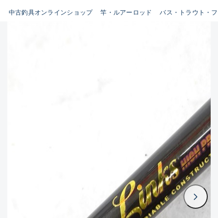
イシグロ鳴海店
中古釣具オンラインショップ
竿・ルアーロッド
バス・トラウト・フ
B
イシグロフレスポ鈴鹿店
使用感や傷はあるが全体的に
イシグロ津高茶屋店
綺麗な良品
イシグロ西春店
C
イシグロ中川かの里店
使用感や傷のある一般的な中
イシグロカインズモール彦根店
古品
イシグロ静岡中吉田店
C-
イシグロ名東引山店
かなり使用感があり、全体的
イシグロ豊田店
に目立つ傷が多い品
イシグロ豊橋向山店
イシグロ岐阜店
D
イシグロ高林店
著しく状態が悪いが使用はで