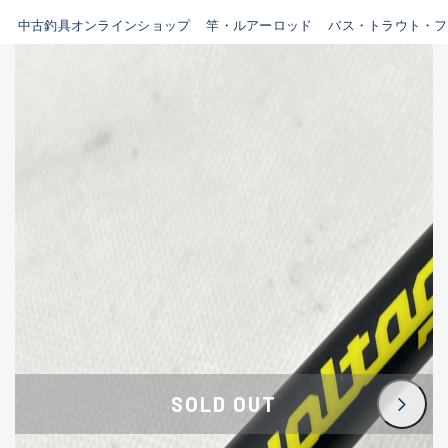
イシグロ鳴海店
中古釣具オンラインショップ
竿・ルアーロッド
バス・トラウト・フ
B
イシグロフレスポ鈴鹿店
使用感や傷はあるが全体的に
イシグロ津高茶屋店
綺麗な良品
イシグロ西春店
C
イシグロカインズモール彦根店
使用感や傷のある一般的な中
イシグロ中川かの里店
古品
イシグロ静岡中吉田店
C-
イシグロ名東引山店
かなり使用感があり、全体的
イシグロ豊田店
に目立つ傷が多い品
イシグロ豊橋向山店
イシグロ岐阜店
D
SOLD OUT
イシグロ高林店
著しく状態が悪いが使用はで