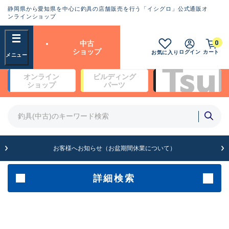
静岡県から愛知県を中心に釣具の店舗販売を行う「イシグロ」公式通販オ
ランクとは？
ンラインショップ
フリーワード
0
中古
SA
ショップ
ログイン
カート
お気に入り
新古品（メーカー問屋から仕
オンライン
ビルディング
入れた未使用品）
良
ショップ
パーツ
商品カテゴリ
※店頭展示時の置き傷が付いている
ものも含む
竿・ルアーロッド(4)
竿・ルアーロッド(64262)
リール・カスタムパーツ(35650)
A
ルアー・エギ(1807)
お客様へお知らせ（お盆期間休業について）
傷が極めて少ない極上品
その他・雑品(1061)
メーカー
詳細検索
B+
使用感や傷は少なく比較的美
店舗
品