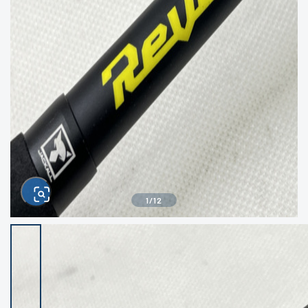
きるもの、改造品も含む
悪
イシグロ西尾店
イシグロ三河安城店
※ルアー、エギ、雑品、その他につきましては
ランク表記はございません。 状態は写真にて
ご確認ください。
イシグロ岡崎大樹寺店
イシグロ半田店
イシグロ岡崎若松店
イシグロ焼津店
イシグロ掛川店
イシグロ沼津店
1
/
12
イシグロ駿東柿田川店
イシグロ豊川店
イシグロ磐田店
イシグロ富士店