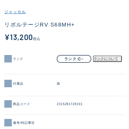
その他
ジャッカル
新商品
(1886)
リボルテージRV S68MH+
おすすめ
(156)
¥13,200
税込
値下げ品
(14303)
OH済
(936)
C-
ランク
ランクについて
ランク
DCチェック済
(1336)
在庫有のみ
(22081)
付属品
袋
価格
商品コード
2315281728191
この条件で検索する
備考/特記事項