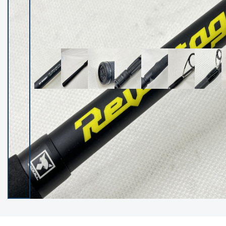
イシグロ御殿場店
イシグロ伊東店
ランク
(102237)
SA
(2950)
A
(17300)
B+
(12281)
B
(21962)
C
(38766)
C-
(5142)
D
(2197)
ランクについて