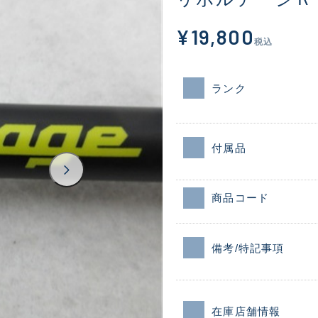
¥19,800
税込
ランク
付属品
商品コード
備考/特記事項
在庫店舗情報