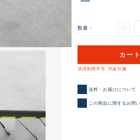
数量
カー
ランクとは？
決済利用不可: 代金引換
送料・お届けについて
新古品（メーカー問屋から
この商品に関するお問
品）
SA
※店頭展示時の置き傷が付いて
傷が極めて少ない極上品
A