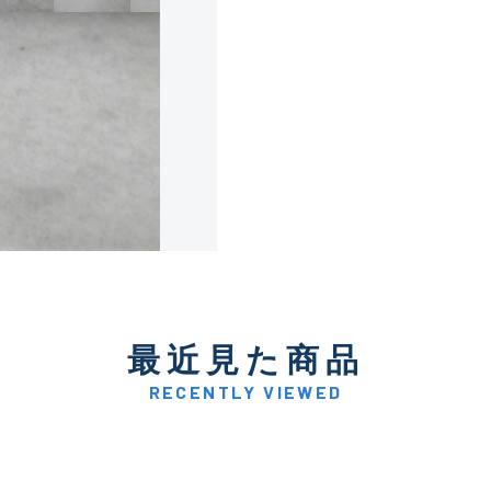
使用感や傷は少なく比較的
B+
使用感や傷はあるが全体的
B
使用感や傷のある一般的な
C
かなり使用感があり、全体
最近見た商品
C-
い品
RECENTLY VIEWED
著しく状態が悪いが使用は
D
品も含む