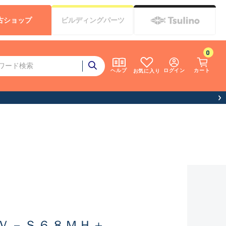
古
ショップ
ビルディング
パーツ
0
ログイン
カート
ヘルプ
お気に入り
Ｖ－Ｓ６８ＭＨ＋