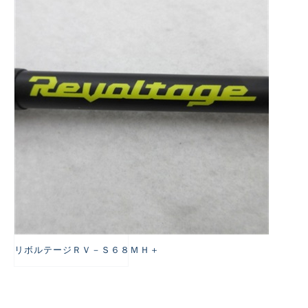
悪
リボルテージＲＶ－Ｓ６８ＭＨ＋