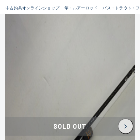
イシグロ鳴海店
中古釣具オンラインショップ
竿・ルアーロッド
バス・トラウト・フ
B
イシグロフレスポ鈴鹿店
使用感や傷はあるが全体的に
イシグロ津高茶屋店
綺麗な良品
イシグロ西春店
C
イシグロカインズモール彦根店
使用感や傷のある一般的な中
イシグロ中川かの里店
古品
イシグロ静岡中吉田店
C-
イシグロ名東引山店
かなり使用感があり、全体的
イシグロ豊田店
に目立つ傷が多い品
イシグロ豊橋向山店
イシグロ岐阜店
D
SOLD OUT
イシグロ高林店
著しく状態が悪いが使用はで