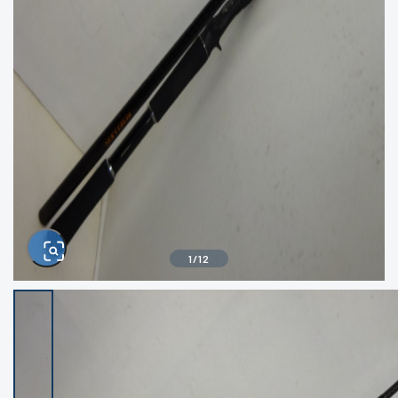
きるもの、改造品も含む
悪
イシグロ西尾店
イシグロ三河安城店
※ルアー、エギ、雑品、その他につきましては
ランク表記はございません。 状態は写真にて
ご確認ください。
イシグロ岡崎大樹寺店
イシグロ半田店
イシグロ岡崎若松店
イシグロ焼津店
イシグロ掛川店
イシグロ沼津店
1
/
12
イシグロ駿東柿田川店
イシグロ豊川店
イシグロ磐田店
イシグロ富士店