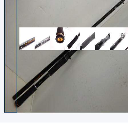
イシグロ御殿場店
イシグロ伊東店
ランク
(102279)
SA
(2950)
A
(17306)
B+
(12285)
B
(21973)
C
(38779)
C-
(5144)
D
(2197)
ランクについて