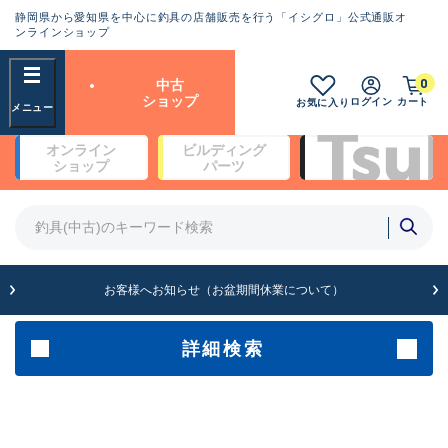
静岡県から愛知県を中心に釣具の店舗販売を行う「イシグロ」公式通販オ
ランクとは？
ンラインショップ
フリーワード
0
中古
SA
ショップ
ログイン
カート
お気に入り
新古品（メーカー問屋から仕
オンライン
ビルディング
入れた未使用品）
良
ショップ
パーツ
商品カテゴリ
※店頭展示時の置き傷が付いている
ものも含む
竿・ルアーロッド(4)
竿・ルアーロッド(64279)
リール・カスタムパーツ(35669)
A
ルアー・エギ(1811)
お客様へお知らせ（お盆期間休業について）
傷が極めて少ない極上品
その他・雑品(1063)
メーカー
詳細検索
B+
使用感や傷は少なく比較的美
店舗
品