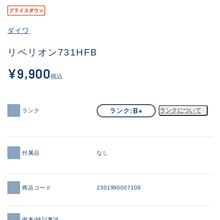
その他
ダイワ
新商品
(1932)
リベリオン731HFB
おすすめ
(172)
¥9,900
値下げ品
(14303)
税込
OH済
(936)
B+
ランク
ランクについて
ランク
DCチェック済
(1336)
在庫有のみ
(22024)
価格
付属品
なし
商品コード
2301990007108
この条件で検索する
備考/特記事項