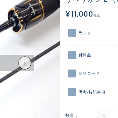
¥11,000
税込
ランク
付属品
商品コード
備考/特記事項
数量