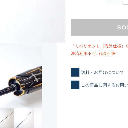
SO
「リベリオンＬ（海外仕様）
決済利用不可: 代金引換
ランクとは？
送料・お届けについて
この商品に関するお問
新古品（メーカー問屋から
品）
SA
※店頭展示時の置き傷が付いて
傷が極めて少ない極上品
A