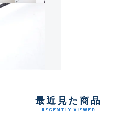
使用感や傷は少なく比較的
B+
使用感や傷はあるが全体的
B
使用感や傷のある一般的な
C
かなり使用感があり、全体
最近見た商品
C-
い品
RECENTLY VIEWED
著しく状態が悪いが使用は
D
品も含む