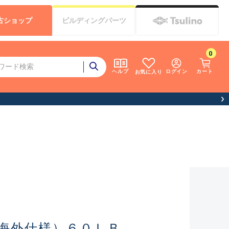
古
ショップ
ビルディング
パーツ
0
ログイン
カート
ヘルプ
お気に入り
海外仕様）６０ＬＢ