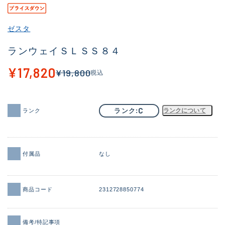
ゼスタ
ランウェイＳＬＳＳ８４
¥17,820
¥19,800
税込
C
ランク
ランクについて
ランク
付属品
なし
商品コード
2312728850774
備考/特記事項