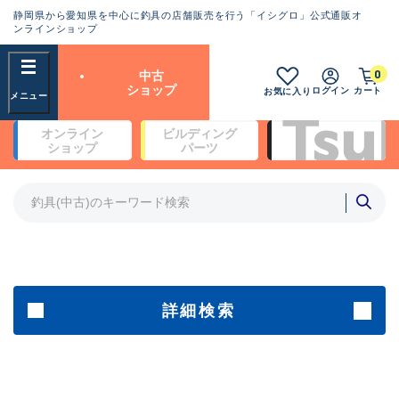
静岡県から愛知県を中心に釣具の店舗販売を行う「イシグロ」公式通販オ
ランクとは？
ンラインショップ
フリーワード
0
中古
SA
ショップ
ログイン
カート
お気に入り
新古品（メーカー問屋から仕
オンライン
ビルディング
入れた未使用品）
良
ショップ
パーツ
商品カテゴリ
※店頭展示時の置き傷が付いている
ものも含む
竿・ルアーロッド(5)
竿・ルアーロッド(64397)
リール・カスタムパーツ(35756)
A
ルアー・エギ(1813)
傷が極めて少ない極上品
その他・雑品(1065)
メーカー
詳細検索
B+
使用感や傷は少なく比較的美
店舗
品