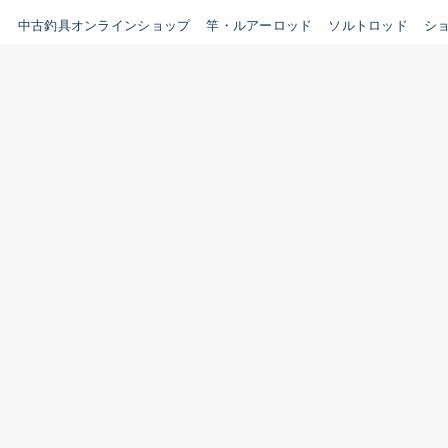
イシグロ鳴海店
中古釣具オンラインショップ
竿・ルアーロッド
ソルトロッド
シ
B
イシグロフレスポ鈴鹿店
使用感や傷はあるが全体的に
イシグロ津高茶屋店
綺麗な良品
イシグロ西春店
C
イシグロカインズモール彦根店
使用感や傷のある一般的な中
イシグロ中川かの里店
古品
イシグロ静岡中吉田店
C-
イシグロ名東引山店
かなり使用感があり、全体的
イシグロ豊田店
に目立つ傷が多い品
イシグロ豊橋向山店
イシグロ岐阜店
D
イシグロ高林店
著しく状態が悪いが使用はで