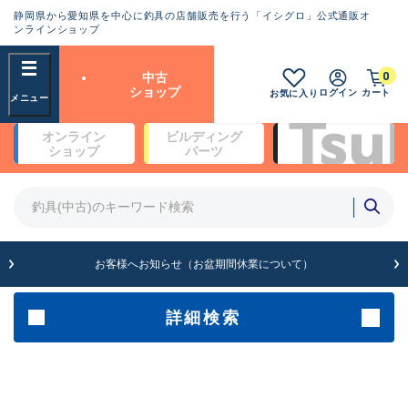
静岡県から愛知県を中心に釣具の店舗販売を行う「イシグロ」公式通販オ
ランクとは？
ンラインショップ
フリーワード
0
中古
SA
ショップ
ログイン
カート
お気に入り
新古品（メーカー問屋から仕
オンライン
ビルディング
入れた未使用品）
良
ショップ
パーツ
商品カテゴリ
※店頭展示時の置き傷が付いている
ものも含む
竿・ルアーロッド(5)
竿・ルアーロッド(64430)
リール・カスタムパーツ(35768)
A
ルアー・エギ(1812)
お客様へお知らせ（お盆期間休業について）
傷が極めて少ない極上品
その他・雑品(1066)
メーカー
詳細検索
B+
使用感や傷は少なく比較的美
店舗
品