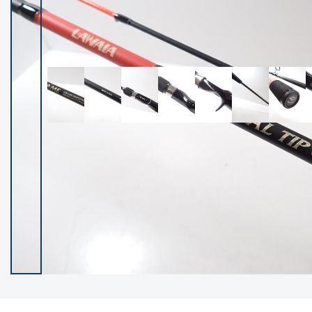
イシグロ御殿場店
イシグロ伊東店
ランク
(102534)
SA
(2966)
A
(17340)
B+
(12322)
B
(22010)
C
(38877)
C-
(5167)
D
(2205)
ランクについて