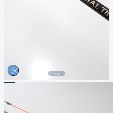
きるもの、改造品も含む
悪
イシグロ西尾店
イシグロ三河安城店
※ルアー、エギ、雑品、その他につきましては
ランク表記はございません。 状態は写真にて
ご確認ください。
イシグロ半田店
イシグロ岡崎若松店
イシグロ岡崎大樹寺店
イシグロ焼津店
イシグロ掛川店
イシグロ沼津店
1
/
15
イシグロ駿東柿田川店
イシグロ豊川店
イシグロ磐田店
イシグロ富士店