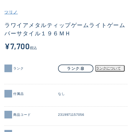
その他
ツリノ
新商品
(2097)
ラワイアメタルティップゲームライトゲーム
バーサタイル１９６ＭＨ
おすすめ
(177)
¥7,700
値下げ品
(14299)
税込
OH済
(943)
DCチェック済
(1339)
B
ランク
ランクについて
ランク
在庫有のみ
(21945)
価格
付属品
なし
商品コード
2319971157056
この条件で検索する