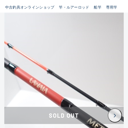
イシグロ鳴海店
中古釣具オンラインショップ
竿・ルアーロッド
船竿
専用竿
B
イシグロフレスポ鈴鹿店
使用感や傷はあるが全体的に
イシグロ津高茶屋店
綺麗な良品
イシグロ西春店
C
イシグロ中川かの里店
使用感や傷のある一般的な中
イシグロカインズモール彦根店
古品
イシグロ静岡中吉田店
C-
イシグロ名東引山店
かなり使用感があり、全体的
イシグロ豊田店
に目立つ傷が多い品
イシグロ豊橋向山店
イシグロ岐阜店
D
SOLD OUT
イシグロ高林店
著しく状態が悪いが使用はで