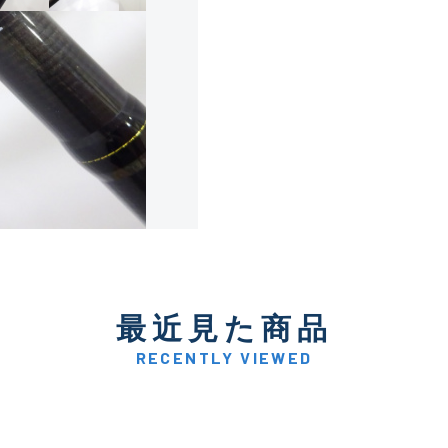
使用感や傷は少なく比較的
B+
使用感や傷はあるが全体的
B
使用感や傷のある一般的な
C
かなり使用感があり、全体
最近見た商品
C-
い品
RECENTLY VIEWED
著しく状態が悪いが使用は
D
品も含む