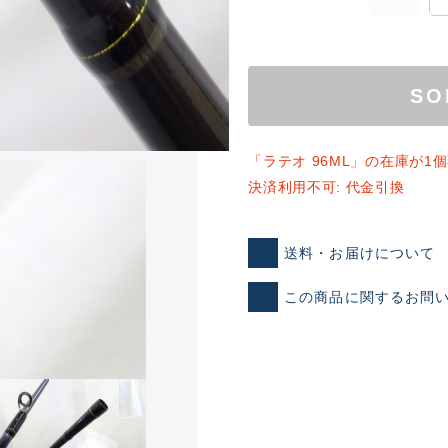
SO
「ラテオ 96ML」の在庫が1
決済利用不可: 代金引換
ランクとは？
送料・お届けについて
この商品に関するお問
新古品（メーカー問屋から
品）
SA
※店頭展示時の置き傷が付いて
傷が極めて少ない極上品
A