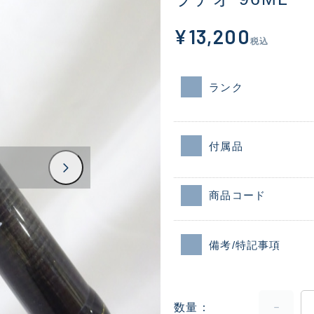
¥13,200
税込
ランク
付属品
商品コード
備考/特記事項
数量