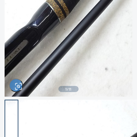
きるもの、改造品も含む
悪
イシグロ西尾店
イシグロ三河安城店
※ルアー、エギ、雑品、その他につきましては
ランク表記はございません。 状態は写真にて
ご確認ください。
イシグロ半田店
イシグロ岡崎若松店
イシグロ岡崎大樹寺店
イシグロ焼津店
イシグロ掛川店
イシグロ沼津店
1
/
11
イシグロ駿東柿田川店
イシグロ豊川店
イシグロ磐田店
イシグロ富士店