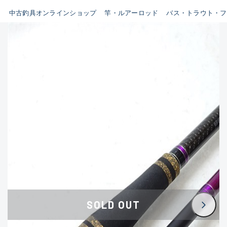
イシグロ鳴海店
中古釣具オンラインショップ
竿・ルアーロッド
バス・トラウト・フ
B
イシグロフレスポ鈴鹿店
使用感や傷はあるが全体的に
イシグロ津高茶屋店
綺麗な良品
イシグロ西春店
C
イシグロ中川かの里店
使用感や傷のある一般的な中
イシグロカインズモール彦根店
古品
イシグロ静岡中吉田店
C-
イシグロ名東引山店
かなり使用感があり、全体的
イシグロ豊田店
に目立つ傷が多い品
イシグロ豊橋向山店
イシグロ岐阜店
D
SOLD OUT
イシグロ高林店
著しく状態が悪いが使用はで