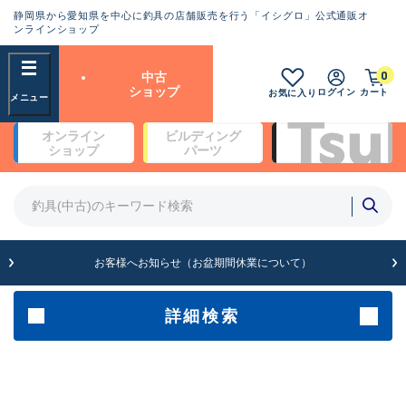
静岡県から愛知県を中心に釣具の店舗販売を行う「イシグロ」公式通販オ
ランクとは？
ンラインショップ
フリーワード
0
中古
SA
ショップ
ログイン
カート
お気に入り
新古品（メーカー問屋から仕
オンライン
ビルディング
入れた未使用品）
良
ショップ
パーツ
商品カテゴリ
※店頭展示時の置き傷が付いている
ものも含む
竿・ルアーロッド(5)
竿・ルアーロッド(64434)
リール・カスタムパーツ(35778)
A
ルアー・エギ(1812)
お客様へお知らせ（お盆期間休業について）
傷が極めて少ない極上品
その他・雑品(1068)
メーカー
詳細検索
B+
使用感や傷は少なく比較的美
店舗
品