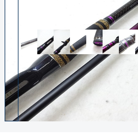
イシグロ御殿場店
イシグロ伊東店
ランク
(102550)
SA
(2966)
A
(17343)
B+
(12325)
B
(22014)
C
(38880)
C-
(5168)
D
(2206)
ランクについて