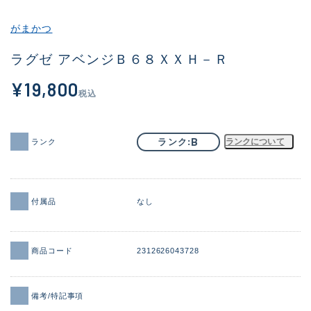
その他
がまかつ
新商品
(2012)
ラグゼ アベンジＢ６８ＸＸＨ－Ｒ
おすすめ
(175)
¥19,800
税込
値下げ品
(14299)
OH済
(943)
B
ランク
ランクについて
ランク
DCチェック済
(1339)
在庫有のみ
(21907)
付属品
なし
価格
商品コード
2312626043728
この条件で検索する
備考/特記事項