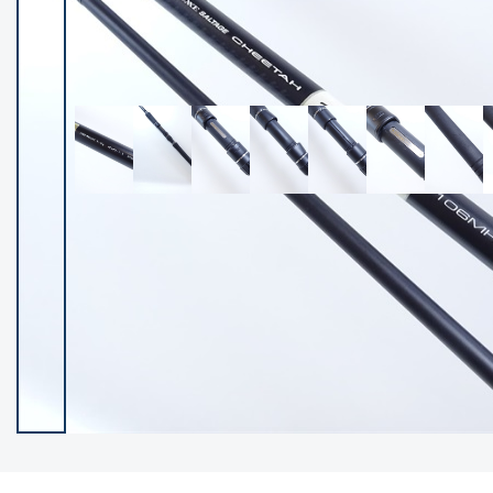
イシグロ御殿場店
イシグロ伊東店
ランク
(101985)
SA
(2941)
A
(17251)
B+
(12260)
B
(21917)
C
(38665)
C-
(5128)
D
(2186)
ランクについて