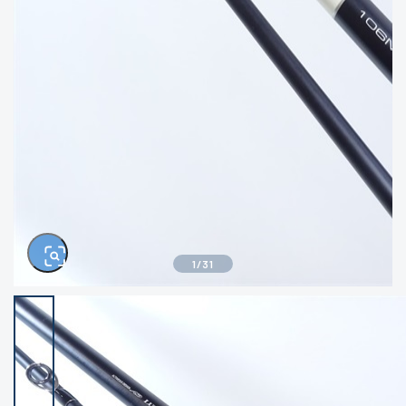
きるもの、改造品も含む
悪
イシグロ高林店
イシグロ三河安城店
※ルアー、エギ、雑品、その他につきましては
ランク表記はございません。 状態は写真にて
ご確認ください。
イシグロ半田店
イシグロ岡崎大樹寺店
イシグロ岡崎若松店
イシグロ焼津店
イシグロ掛川店
イシグロ沼津店
1
/
31
イシグロ駿東柿田川店
イシグロ豊川店
イシグロ富士店
イシグロ磐田店