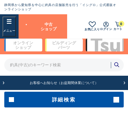
静岡県から愛知県を中心に釣具の店舗販売を行う「イシグロ」公式通販オ
ランクとは？
ンラインショップ
フリーワード
0
中古
SA
ショップ
ログイン
カート
お気に入り
新古品（メーカー問屋から仕
オンライン
ビルディング
入れた未使用品）
良
ショップ
パーツ
商品カテゴリ
※店頭展示時の置き傷が付いている
ものも含む
竿・ルアーロッド(4)
竿・ルアーロッド(64099)
リール・カスタムパーツ(35561)
A
ルアー・エギ(1807)
お客様へお知らせ（お盆期間休業について）
傷が極めて少ない極上品
その他・雑品(1061)
メーカー
詳細検索
B+
使用感や傷は少なく比較的美
店舗
品