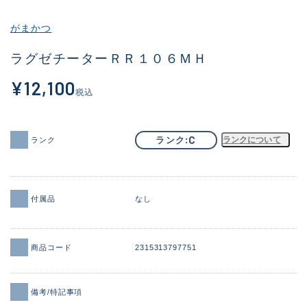
その他
がまかつ
新商品
(1858)
ラグゼチーターＲＲ１０６ＭＨ
おすすめ
(170)
¥12,100
税込
値下げ品
(14305)
OH済
(933)
C
ランク
ランクについて
ランク
DCチェック済
(1329)
在庫有のみ
(22177)
付属品
なし
価格
商品コード
2315313797751
この条件で検索する
備考/特記事項