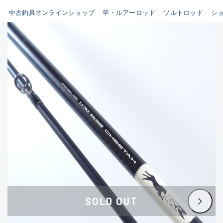
イシグロ鳴海店
中古釣具オンラインショップ
竿・ルアーロッド
ソルトロッド
シ
B
イシグロフレスポ鈴鹿店
使用感や傷はあるが全体的に
イシグロ津高茶屋店
綺麗な良品
イシグロ西春店
C
イシグロ中川かの里店
使用感や傷のある一般的な中
イシグロカインズモール彦根店
古品
イシグロ静岡中吉田店
C-
イシグロ名東引山店
かなり使用感があり、全体的
イシグロ豊田店
に目立つ傷が多い品
イシグロ豊橋向山店
イシグロ岐阜店
D
SOLD OUT
イシグロ西尾店
著しく状態が悪いが使用はで