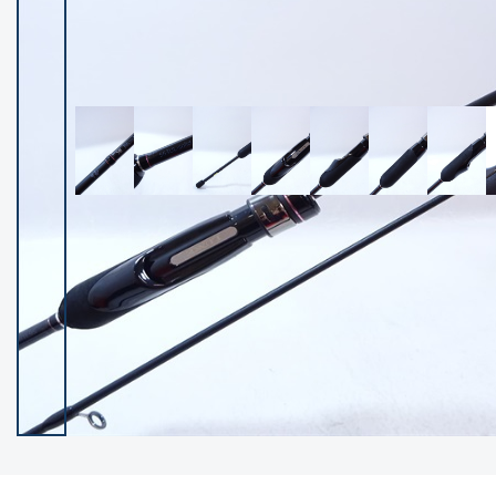
イシグロ御殿場店
イシグロ伊東店
ランク
(102592)
SA
(2967)
A
(17347)
B+
(12333)
B
(22020)
C
(38896)
C-
(5171)
D
(2208)
ランクについて