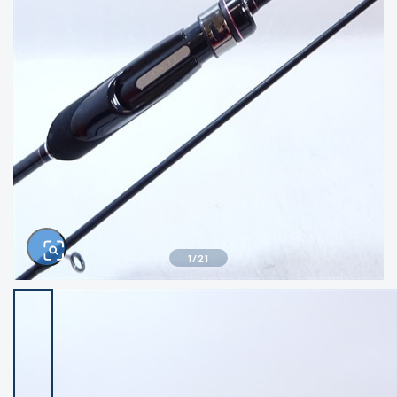
きるもの、改造品も含む
悪
イシグロ西尾店
イシグロ三河安城店
※ルアー、エギ、雑品、その他につきましては
ランク表記はございません。 状態は写真にて
ご確認ください。
イシグロ半田店
イシグロ岡崎若松店
イシグロ岡崎大樹寺店
イシグロ焼津店
イシグロ掛川店
イシグロ沼津店
1
/
21
イシグロ駿東柿田川店
イシグロ豊川店
イシグロ磐田店
イシグロ富士店