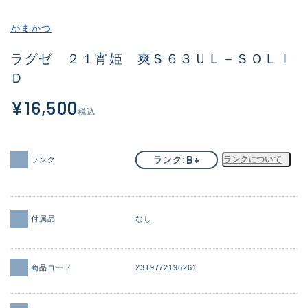
その他
がまかつ
新商品
(2054)
ラグゼ ２１宵姫 爽Ｓ６３ＵＬ－ＳＯＬＩ
Ｄ
おすすめ
(183)
¥16,500
値下げ品
(14298)
税込
OH済
(944)
DCチェック済
(1339)
B+
ランク
ランクについて
ランク
在庫有のみ
(21906)
価格
付属品
なし
商品コード
2319772196261
この条件で検索する