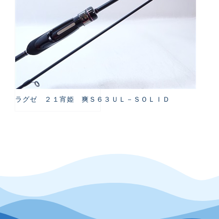
ラグゼ ２１宵姫 爽Ｓ６３ＵＬ－ＳＯＬＩＤ