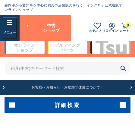
静岡県から愛知県を中心に釣具の店舗販売を行う「イシグロ」公式通販オ
ランクとは？
ンラインショップ
フリーワード
0
中古
SA
ショップ
ログイン
カート
お気に入り
新古品（メーカー問屋から仕
オンライン
ビルディング
入れた未使用品）
良
ショップ
パーツ
商品カテゴリ
※店頭展示時の置き傷が付いている
ものも含む
竿・ルアーロッド(5)
竿・ルアーロッド(64459)
リール・カスタムパーツ(35795)
A
ルアー・エギ(1816)
お客様へお知らせ（お盆期間休業について）
傷が極めて少ない極上品
その他・雑品(1068)
メーカー
詳細検索
B+
使用感や傷は少なく比較的美
店舗
品