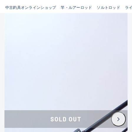
イシグロ鳴海店
中古釣具オンラインショップ
竿・ルアーロッド
ソルトロッド
ラ
B
イシグロフレスポ鈴鹿店
使用感や傷はあるが全体的に
イシグロ津高茶屋店
綺麗な良品
イシグロ西春店
C
イシグロ中川かの里店
使用感や傷のある一般的な中
イシグロカインズモール彦根店
古品
イシグロ静岡中吉田店
C-
イシグロ名東引山店
かなり使用感があり、全体的
イシグロ豊田店
に目立つ傷が多い品
イシグロ豊橋向山店
イシグロ岐阜店
D
SOLD OUT
イシグロ高林店
著しく状態が悪いが使用はで