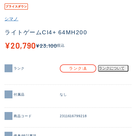
その他
シマノ
新商品
(1975)
ライトゲームCI4+ 64MH200
おすすめ
(164)
¥20,790
¥23,100
税込
値下げ品
(14300)
OH済
(936)
A
ランク
ランクについて
ランク
DCチェック済
(1337)
在庫有のみ
(21976)
価格
付属品
なし
商品コード
2311616799218
この条件で検索する
備考/特記事項