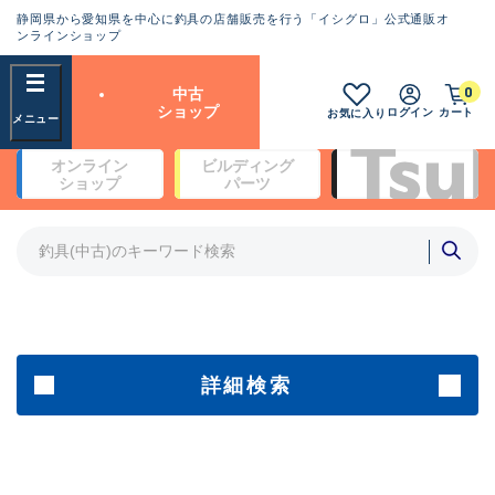
静岡県から愛知県を中心に釣具の店舗販売を行う「イシグロ」公式通販オ
ランクとは？
ンラインショップ
フリーワード
0
中古
SA
ショップ
ログイン
カート
お気に入り
新古品（メーカー問屋から仕
オンライン
ビルディング
入れた未使用品）
良
ショップ
パーツ
商品カテゴリ
※店頭展示時の置き傷が付いている
ものも含む
竿・ルアーロッド(5)
竿・ルアーロッド(64387)
リール・カスタムパーツ(35700)
A
ルアー・エギ(1811)
傷が極めて少ない極上品
その他・雑品(1063)
メーカー
詳細検索
B+
使用感や傷は少なく比較的美
店舗
品