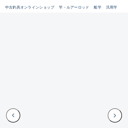
イシグロ鳴海店
中古釣具オンラインショップ
竿・ルアーロッド
船竿
汎用竿
B
イシグロフレスポ鈴鹿店
使用感や傷はあるが全体的に
イシグロ津高茶屋店
綺麗な良品
イシグロ西春店
C
イシグロ中川かの里店
使用感や傷のある一般的な中
イシグロカインズモール彦根店
古品
イシグロ静岡中吉田店
C-
イシグロ名東引山店
かなり使用感があり、全体的
イシグロ豊田店
に目立つ傷が多い品
イシグロ豊橋向山店
イシグロ岐阜店
D
イシグロ高林店
著しく状態が悪いが使用はで