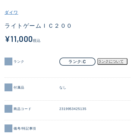
その他
ダイワ
新商品
(2090)
ライトゲームＩＣ２００
おすすめ
(177)
¥11,000
税込
値下げ品
(14299)
OH済
(943)
C
ランク
ランクについて
ランク
DCチェック済
(1339)
在庫有のみ
(21950)
付属品
なし
価格
商品コード
2319953425135
この条件で検索する
備考/特記事項