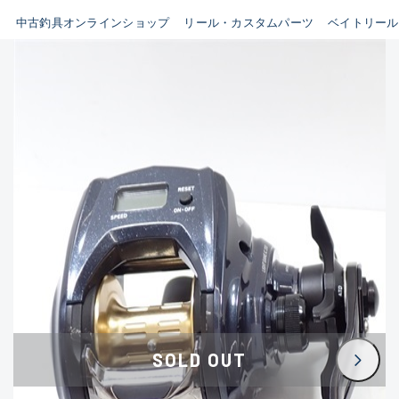
イシグロ鳴海店
中古釣具オンラインショップ
リール・カスタムパーツ
ベイトリール
B
イシグロフレスポ鈴鹿店
使用感や傷はあるが全体的に
イシグロ津高茶屋店
綺麗な良品
イシグロ西春店
C
イシグロカインズモール彦根店
使用感や傷のある一般的な中
イシグロ中川かの里店
古品
イシグロ静岡中吉田店
C-
イシグロ名東引山店
かなり使用感があり、全体的
イシグロ豊田店
に目立つ傷が多い品
イシグロ豊橋向山店
イシグロ岐阜店
D
SOLD OUT
イシグロ高林店
著しく状態が悪いが使用はで