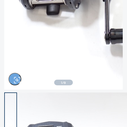
きるもの、改造品も含む
悪
イシグロ西尾店
イシグロ三河安城店
※ルアー、エギ、雑品、その他につきましては
ランク表記はございません。 状態は写真にて
ご確認ください。
イシグロ半田店
イシグロ岡崎若松店
イシグロ岡崎大樹寺店
イシグロ焼津店
イシグロ掛川店
イシグロ沼津店
1
/
9
イシグロ駿東柿田川店
イシグロ豊川店
イシグロ磐田店
イシグロ富士店