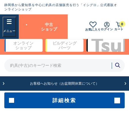
静岡県から愛知県を中心に釣具の店舗販売を行う「イシグロ」公式通販オ
ランクとは？
ンラインショップ
フリーワード
0
中古
SA
ショップ
ログイン
カート
お気に入り
新古品（メーカー問屋から仕
オンライン
ビルディング
入れた未使用品）
良
ショップ
パーツ
商品カテゴリ
※店頭展示時の置き傷が付いている
ものも含む
竿・ルアーロッド(5)
竿・ルアーロッド(64424)
リール・カスタムパーツ(35767)
A
ルアー・エギ(1812)
お客様へお知らせ（お盆期間休業について）
傷が極めて少ない極上品
その他・雑品(1066)
メーカー
詳細検索
B+
使用感や傷は少なく比較的美
店舗
品