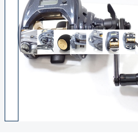
イシグロ御殿場店
イシグロ伊東店
ランク
(102527)
SA
(2966)
A
(17340)
B+
(12322)
B
(22007)
C
(38873)
C-
(5167)
D
(2205)
ランクについて