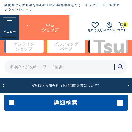
静岡県から愛知県を中心に釣具の店舗販売を行う「イシグロ」公式通販オ
ランクとは？
ンラインショップ
フリーワード
0
中古
SA
ショップ
ログイン
カート
お気に入り
新古品（メーカー問屋から仕
オンライン
ビルディング
入れた未使用品）
良
ショップ
パーツ
商品カテゴリ
※店頭展示時の置き傷が付いている
ものも含む
竿・ルアーロッド(5)
竿・ルアーロッド(64396)
リール・カスタムパーツ(35755)
A
ルアー・エギ(1813)
お客様へお知らせ（お盆期間休業について）
傷が極めて少ない極上品
その他・雑品(1065)
メーカー
詳細検索
B+
使用感や傷は少なく比較的美
店舗
品