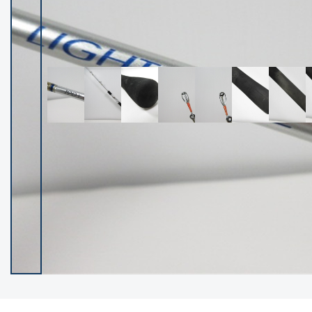
イシグロ御殿場店
イシグロ伊東店
ランク
(102487)
SA
(2957)
A
(17335)
B+
(12315)
B
(22004)
C
(38863)
C-
(5162)
D
(2205)
ランクについて