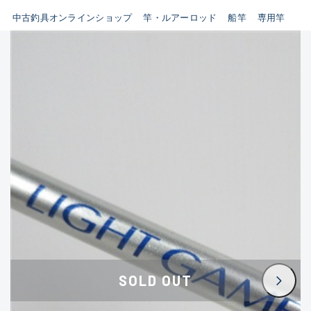
イシグロ鳴海店
中古釣具オンラインショップ
竿・ルアーロッド
船竿
専用竿
B
イシグロフレスポ鈴鹿店
使用感や傷はあるが全体的に
イシグロ津高茶屋店
綺麗な良品
イシグロ西春店
C
イシグロカインズモール彦根店
使用感や傷のある一般的な中
イシグロ中川かの里店
古品
イシグロ静岡中吉田店
C-
イシグロ名東引山店
かなり使用感があり、全体的
イシグロ豊田店
に目立つ傷が多い品
イシグロ豊橋向山店
イシグロ岐阜店
D
SOLD OUT
イシグロ高林店
著しく状態が悪いが使用はで