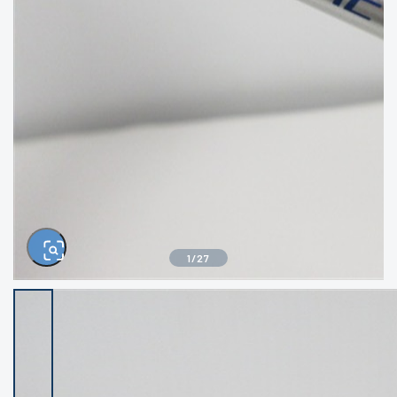
きるもの、改造品も含む
悪
イシグロ西尾店
イシグロ三河安城店
※ルアー、エギ、雑品、その他につきましては
ランク表記はございません。 状態は写真にて
ご確認ください。
イシグロ半田店
イシグロ岡崎大樹寺店
イシグロ岡崎若松店
イシグロ焼津店
イシグロ掛川店
イシグロ沼津店
1
/
27
イシグロ駿東柿田川店
イシグロ豊川店
イシグロ富士店
イシグロ磐田店