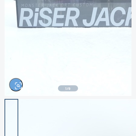
きるもの、改造品も含む
悪
イシグロ西尾店
イシグロ三河安城店
※ルアー、エギ、雑品、その他につきましては
ランク表記はございません。 状態は写真にて
ご確認ください。
イシグロ半田店
イシグロ岡崎若松店
イシグロ岡崎大樹寺店
イシグロ焼津店
イシグロ掛川店
イシグロ沼津店
1
/
9
イシグロ駿東柿田川店
イシグロ豊川店
イシグロ磐田店
イシグロ富士店