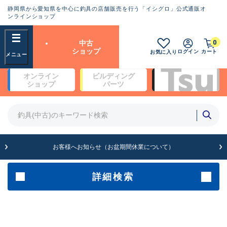
静岡県から愛知県を中心に釣具の店舗販売を行う「イシグロ」公式通販オ
ランクとは？
ンラインショップ
フリーワード
0
中古
SA
ショップ
ログイン
カート
お気に入り
新古品（メーカー問屋から仕
オンライン
ビルディング
入れた未使用品）
良
ショップ
パーツ
商品カテゴリ
※店頭展示時の置き傷が付いている
ものも含む
竿・ルアーロッド(5)
竿・ルアーロッド(64420)
リール・カスタムパーツ(35765)
A
ルアー・エギ(1812)
お客様へお知らせ（お盆期間休業について）
傷が極めて少ない極上品
その他・雑品(1066)
メーカー
詳細検索
B+
使用感や傷は少なく比較的美
店舗
品