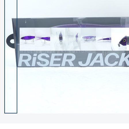
イシグロ御殿場店
イシグロ伊東店
ランク
(102521)
SA
(2966)
A
(17340)
B+
(12319)
B
(22008)
C
(38872)
C-
(5164)
D
(2205)
ランクについて