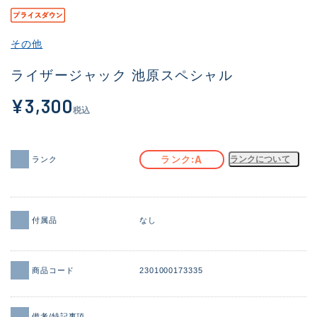
その他
その他
新商品
(2082)
ライザージャック 池原スペシャル
おすすめ
(168)
¥3,300
値下げ品
(14299)
税込
OH済
(943)
A
ランク
ランクについて
ランク
DCチェック済
(1338)
在庫有のみ
(21967)
価格
付属品
なし
商品コード
2301000173335
この条件で検索する
備考/特記事項