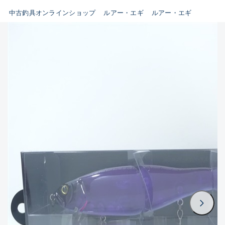
イシグロ鳴海店
中古釣具オンラインショップ
ルアー・エギ
ルアー・エギ
B
イシグロフレスポ鈴鹿店
使用感や傷はあるが全体的に
イシグロ津高茶屋店
綺麗な良品
イシグロ西春店
C
イシグロカインズモール彦根店
使用感や傷のある一般的な中
イシグロ中川かの里店
古品
イシグロ静岡中吉田店
C-
イシグロ名東引山店
かなり使用感があり、全体的
イシグロ豊田店
に目立つ傷が多い品
イシグロ豊橋向山店
イシグロ岐阜店
D
イシグロ高林店
著しく状態が悪いが使用はで