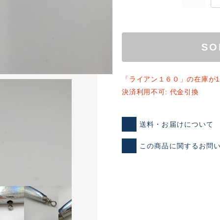
SO
「ライアン１６０」の在庫が
決済利用不可: 代金引換
ランクとは？
送料・お届けについて
この商品に関するお問
新古品（メーカー問屋から
品）
SA
※店頭展示時の置き傷が付いて
傷が極めて少ない極上品
A