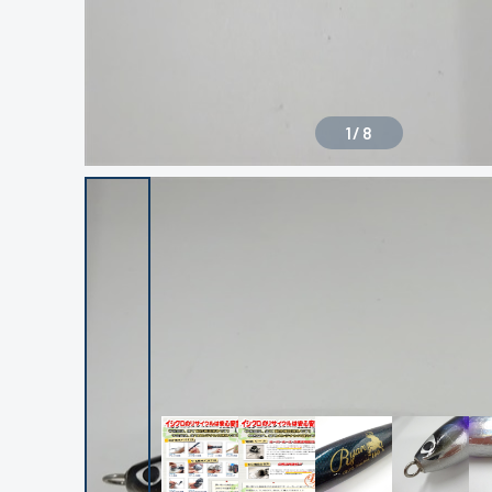
1
/
8
良