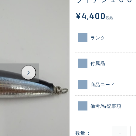
¥4,400
税込
ランク
付属品
商品コード
備考/特記事項
数量