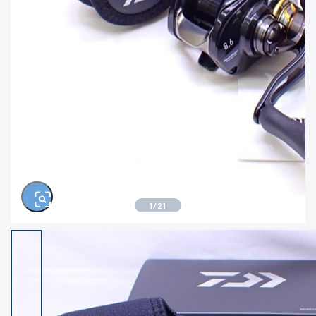
きるもの、改造品も含む
悪
イシグロ西尾店
イシグロ三河安城店
※ルアー、エギ、雑品、その他につきましては
ランク表記はございません。 状態は写真にて
ご確認ください。
イシグロ岡崎大樹寺店
イシグロ半田店
イシグロ岡崎若松店
イシグロ焼津店
イシグロ掛川店
イシグロ沼津店
1
/
21
イシグロ駿東柿田川店
イシグロ豊川店
イシグロ磐田店
イシグロ富士店