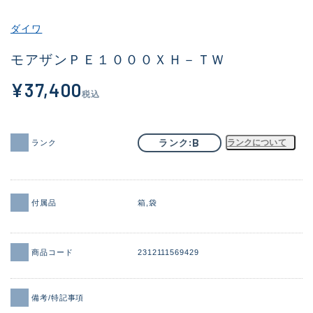
その他
ダイワ
新商品
(1886)
モアザンＰＥ１０００ＸＨ－ＴＷ
おすすめ
(156)
¥37,400
税込
値下げ品
(14303)
OH済
(936)
B
ランク
ランクについて
ランク
DCチェック済
(1336)
在庫有のみ
(22076)
付属品
箱
袋
価格
商品コード
2312111569429
この条件で検索する
備考/特記事項