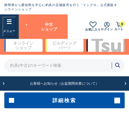
静岡県から愛知県を中心に釣具の店舗販売を行う「イシグロ」公式通販オ
ランクとは？
ンラインショップ
フリーワード
0
中古
SA
ショップ
ログイン
カート
お気に入り
新古品（メーカー問屋から仕
オンライン
ビルディング
入れた未使用品）
良
ショップ
パーツ
商品カテゴリ
※店頭展示時の置き傷が付いている
ものも含む
竿・ルアーロッド(4)
竿・ルアーロッド(64262)
リール・カスタムパーツ(35650)
A
ルアー・エギ(1807)
お客様へお知らせ（お盆期間休業について）
傷が極めて少ない極上品
その他・雑品(1061)
メーカー
詳細検索
B+
使用感や傷は少なく比較的美
店舗
品