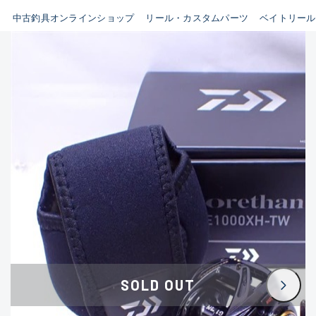
イシグロ鳴海店
中古釣具オンラインショップ
リール・カスタムパーツ
ベイトリール
B
イシグロフレスポ鈴鹿店
使用感や傷はあるが全体的に
イシグロ津高茶屋店
綺麗な良品
イシグロ西春店
C
イシグロカインズモール彦根店
使用感や傷のある一般的な中
イシグロ中川かの里店
古品
イシグロ静岡中吉田店
C-
イシグロ名東引山店
かなり使用感があり、全体的
イシグロ豊田店
に目立つ傷が多い品
イシグロ豊橋向山店
イシグロ岐阜店
D
SOLD OUT
イシグロ高林店
著しく状態が悪いが使用はで