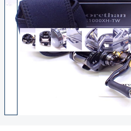
イシグロ御殿場店
イシグロ伊東店
ランク
(102237)
SA
(2950)
A
(17300)
B+
(12281)
B
(21962)
C
(38766)
C-
(5142)
D
(2197)
ランクについて