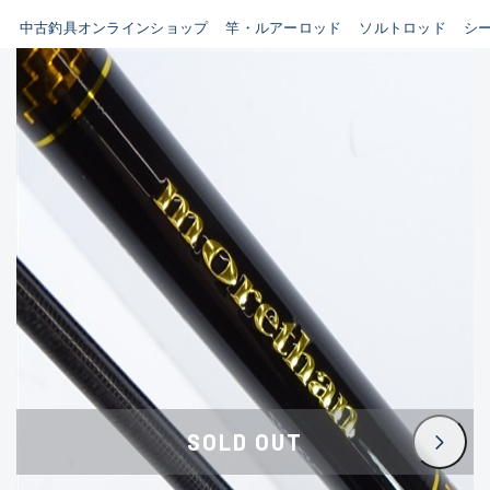
イシグロ鳴海店
中古釣具オンラインショップ
竿・ルアーロッド
ソルトロッド
シ
B
イシグロフレスポ鈴鹿店
使用感や傷はあるが全体的に
イシグロ津高茶屋店
綺麗な良品
イシグロ西春店
C
イシグロ中川かの里店
使用感や傷のある一般的な中
イシグロカインズモール彦根店
古品
イシグロ静岡中吉田店
C-
イシグロ名東引山店
かなり使用感があり、全体的
イシグロ豊田店
に目立つ傷が多い品
イシグロ豊橋向山店
イシグロ岐阜店
D
SOLD OUT
イシグロ高林店
著しく状態が悪いが使用はで