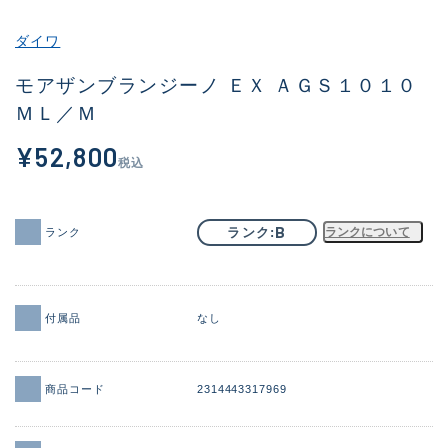
その他
ダイワ
新商品
(1851)
モアザンブランジーノ ＥＸ ＡＧＳ１０１０
ＭＬ／Ｍ
おすすめ
(160)
¥52,800
値下げ品
(14305)
税込
OH済
(933)
DCチェック済
(1328)
B
ランク
ランクについて
ランク
在庫有のみ
(22151)
価格
付属品
なし
商品コード
2314443317969
この条件で検索する