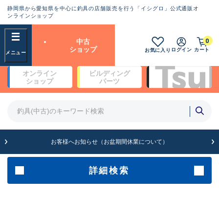
静岡県から愛知県を中心に釣具の店舗販売を行う「イシグロ」公式通販オ
ランクとは？
ンラインショップ
フリーワード
0
中古
SA
ショップ
ログイン
カート
お気に入り
新古品（メーカー問屋から仕
オンライン
ビルディング
入れた未使用品）
良
ショップ
パーツ
商品カテゴリ
※店頭展示時の置き傷が付いている
ものも含む
竿・ルアーロッド(4)
竿・ルアーロッド(64190)
リール・カスタムパーツ(35604)
A
ルアー・エギ(1807)
お客様へお知らせ（お盆期間休業について）
傷が極めて少ない極上品
その他・雑品(1061)
メーカー
詳細検索
B+
使用感や傷は少なく比較的美
店舗
品