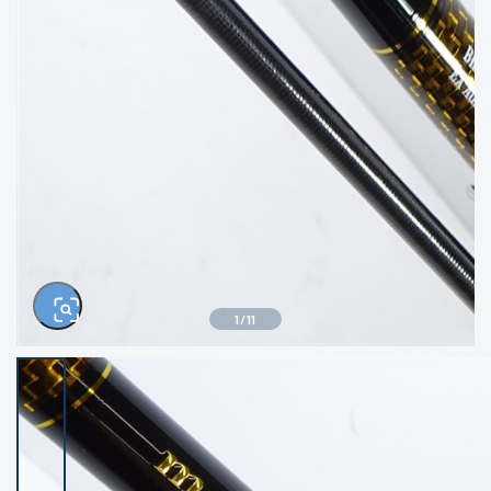
きるもの、改造品も含む
悪
イシグロ西尾店
イシグロ三河安城店
※ルアー、エギ、雑品、その他につきましては
ランク表記はございません。 状態は写真にて
ご確認ください。
イシグロ岡崎大樹寺店
イシグロ半田店
イシグロ岡崎若松店
イシグロ焼津店
イシグロ掛川店
イシグロ沼津店
1
/
11
イシグロ駿東柿田川店
イシグロ豊川店
イシグロ磐田店
イシグロ富士店