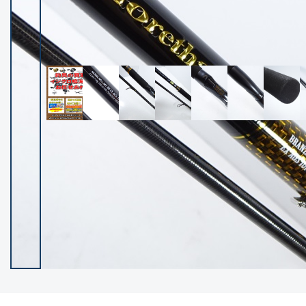
イシグロ御殿場店
イシグロ伊東店
ランク
(102119)
SA
(2946)
A
(17275)
B+
(12268)
B
(21943)
C
(38721)
C-
(5135)
D
(2192)
ランクについて