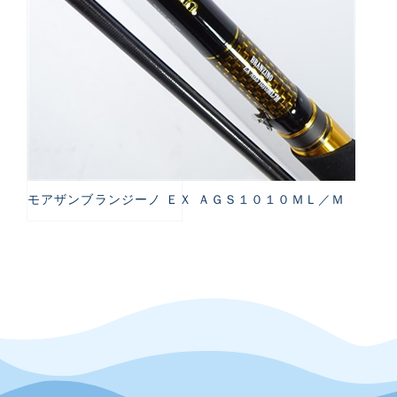
モアザンブランジーノ ＥＸ ＡＧＳ１０１０ＭＬ／Ｍ