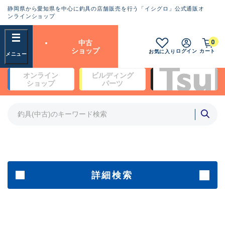
静岡県から愛知県を中心に釣具の店舗販売を行う「イシグロ」公式通販オ
ランクとは？
ンラインショップ
フリーワード
0
中古
SA
ショップ
ログイン
カート
お気に入り
新古品（メーカー問屋から仕
オンライン
ビルディング
入れた未使用品）
良
ショップ
パーツ
商品カテゴリ
※店頭展示時の置き傷が付いている
ものも含む
竿・ルアーロッド(5)
竿・ルアーロッド(64420)
リール・カスタムパーツ(35765)
A
ルアー・エギ(1812)
傷が極めて少ない極上品
その他・雑品(1066)
メーカー
詳細検索
B+
使用感や傷は少なく比較的美
店舗
品