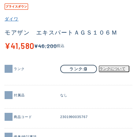
その他
ダイワ
新商品
(2082)
モアザン エキスパートＡＧＳ１０６Ｍ
おすすめ
(168)
¥41,580
¥46,200
税込
値下げ品
(14299)
OH済
(943)
B
ランク
ランクについて
ランク
DCチェック済
(1338)
在庫有のみ
(21967)
価格
付属品
なし
商品コード
2301990035767
この条件で検索する
備考/特記事項