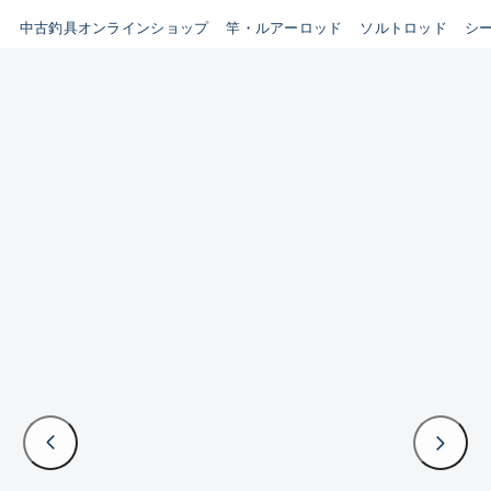
イシグロ鳴海店
中古釣具オンラインショップ
竿・ルアーロッド
ソルトロッド
シ
B
イシグロフレスポ鈴鹿店
使用感や傷はあるが全体的に
イシグロ津高茶屋店
綺麗な良品
イシグロ西春店
C
イシグロカインズモール彦根店
使用感や傷のある一般的な中
イシグロ中川かの里店
古品
イシグロ静岡中吉田店
C-
イシグロ名東引山店
かなり使用感があり、全体的
イシグロ豊田店
に目立つ傷が多い品
イシグロ豊橋向山店
イシグロ岐阜店
D
イシグロ高林店
著しく状態が悪いが使用はで