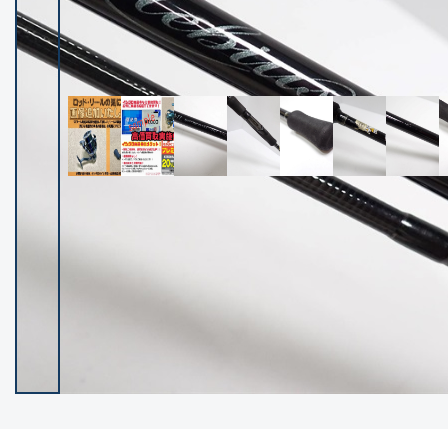
イシグロ御殿場店
イシグロ伊東店
ランク
(102237)
SA
(2950)
A
(17300)
B+
(12281)
B
(21962)
C
(38766)
C-
(5142)
D
(2197)
ランクについて