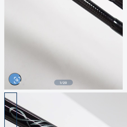
きるもの、改造品も含む
悪
イシグロ西尾店
イシグロ三河安城店
※ルアー、エギ、雑品、その他につきましては
ランク表記はございません。 状態は写真にて
ご確認ください。
イシグロ岡崎大樹寺店
イシグロ半田店
イシグロ岡崎若松店
イシグロ焼津店
イシグロ掛川店
イシグロ沼津店
1
/
20
イシグロ駿東柿田川店
イシグロ豊川店
イシグロ磐田店
イシグロ富士店