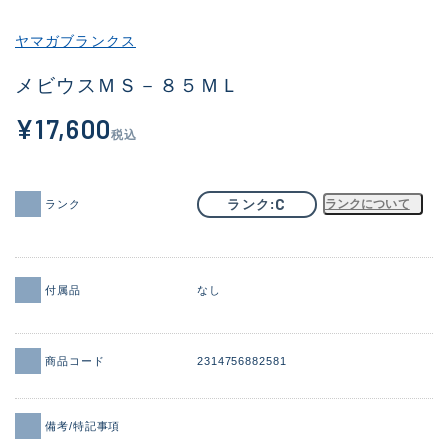
その他
ヤマガブランクス
新商品
(1886)
メビウスＭＳ－８５ＭＬ
おすすめ
(156)
¥17,600
税込
値下げ品
(14303)
OH済
(936)
C
ランク
ランクについて
ランク
DCチェック済
(1336)
在庫有のみ
(22079)
付属品
なし
価格
商品コード
2314756882581
この条件で検索する
備考/特記事項