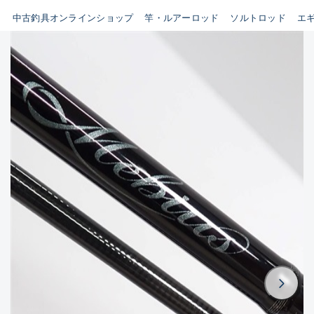
イシグロ鳴海店
中古釣具オンラインショップ
竿・ルアーロッド
ソルトロッド
エ
B
イシグロフレスポ鈴鹿店
使用感や傷はあるが全体的に
イシグロ津高茶屋店
綺麗な良品
イシグロ西春店
C
イシグロカインズモール彦根店
使用感や傷のある一般的な中
イシグロ中川かの里店
古品
イシグロ静岡中吉田店
C-
イシグロ名東引山店
かなり使用感があり、全体的
イシグロ豊田店
に目立つ傷が多い品
イシグロ豊橋向山店
イシグロ岐阜店
D
イシグロ高林店
著しく状態が悪いが使用はで