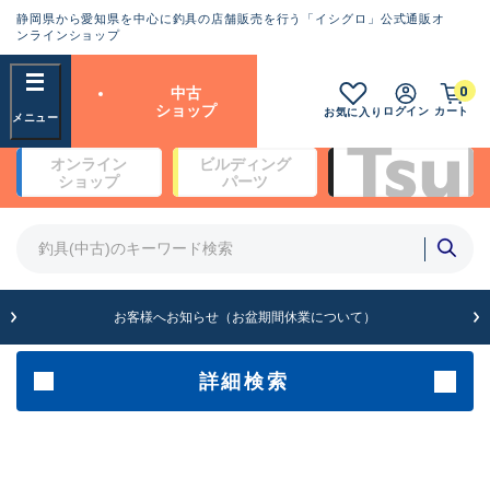
静岡県から愛知県を中心に釣具の店舗販売を行う「イシグロ」公式通販オ
ランクとは？
ンラインショップ
フリーワード
0
中古
SA
ショップ
ログイン
カート
お気に入り
新古品（メーカー問屋から仕
オンライン
ビルディング
入れた未使用品）
良
ショップ
パーツ
商品カテゴリ
※店頭展示時の置き傷が付いている
ものも含む
竿・ルアーロッド(4)
竿・ルアーロッド(64262)
リール・カスタムパーツ(35650)
A
ルアー・エギ(1807)
お客様へお知らせ（お盆期間休業について）
傷が極めて少ない極上品
その他・雑品(1061)
メーカー
詳細検索
B+
使用感や傷は少なく比較的美
店舗
品