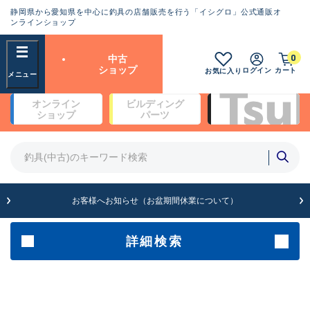
静岡県から愛知県を中心に釣具の店舗販売を行う「イシグロ」公式通販オ
ランクとは？
ンラインショップ
フリーワード
0
中古
SA
ショップ
ログイン
カート
お気に入り
新古品（メーカー問屋から仕
オンライン
ビルディング
入れた未使用品）
良
ショップ
パーツ
商品カテゴリ
※店頭展示時の置き傷が付いている
ものも含む
竿・ルアーロッド(5)
竿・ルアーロッド(64430)
リール・カスタムパーツ(35772)
A
ルアー・エギ(1812)
お客様へお知らせ（お盆期間休業について）
傷が極めて少ない極上品
その他・雑品(1066)
メーカー
詳細検索
B+
使用感や傷は少なく比較的美
店舗
品