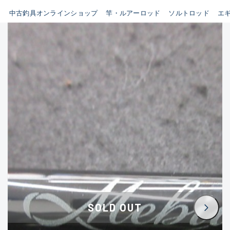
イシグロ鳴海店
中古釣具オンラインショップ
竿・ルアーロッド
ソルトロッド
エ
B
イシグロフレスポ鈴鹿店
使用感や傷はあるが全体的に
イシグロ津高茶屋店
綺麗な良品
イシグロ西春店
C
イシグロカインズモール彦根店
使用感や傷のある一般的な中
イシグロ中川かの里店
古品
イシグロ静岡中吉田店
C-
イシグロ名東引山店
かなり使用感があり、全体的
イシグロ豊田店
に目立つ傷が多い品
イシグロ豊橋向山店
イシグロ岐阜店
D
SOLD OUT
イシグロ高林店
著しく状態が悪いが使用はで