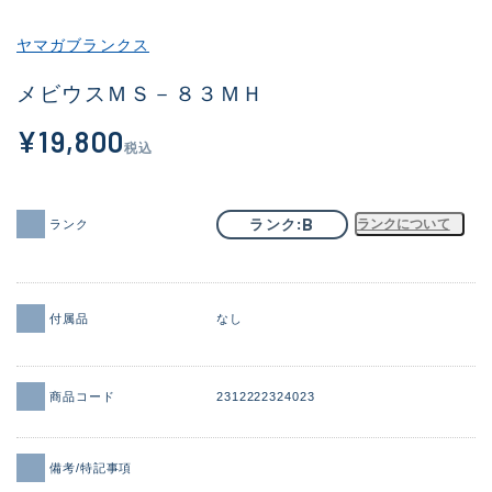
その他
ヤマガブランクス
新商品
(2101)
メビウスＭＳ－８３ＭＨ
おすすめ
(177)
¥19,800
税込
値下げ品
(14299)
OH済
(943)
B
ランク
ランクについて
ランク
DCチェック済
(1339)
在庫有のみ
(21940)
付属品
なし
価格
商品コード
2312222324023
この条件で検索する
備考/特記事項