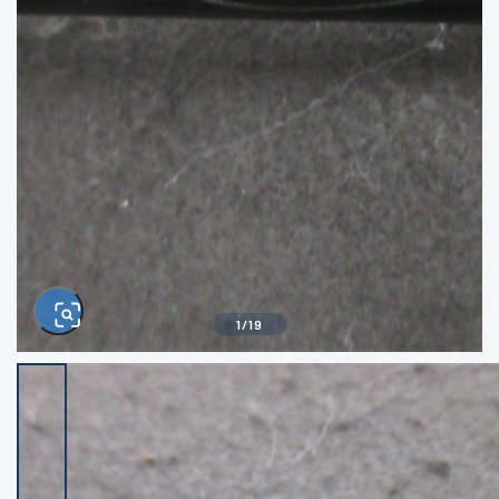
きるもの、改造品も含む
悪
イシグロ西尾店
イシグロ三河安城店
※ルアー、エギ、雑品、その他につきましては
ランク表記はございません。 状態は写真にて
ご確認ください。
イシグロ半田店
イシグロ岡崎若松店
イシグロ岡崎大樹寺店
イシグロ焼津店
イシグロ掛川店
イシグロ沼津店
1
/
19
イシグロ駿東柿田川店
イシグロ豊川店
イシグロ磐田店
イシグロ富士店