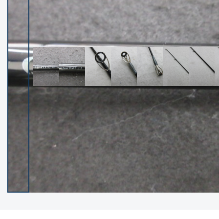
イシグロ御殿場店
イシグロ伊東店
ランク
(102538)
SA
(2966)
A
(17341)
B+
(12322)
B
(22013)
C
(38877)
C-
(5167)
D
(2205)
ランクについて