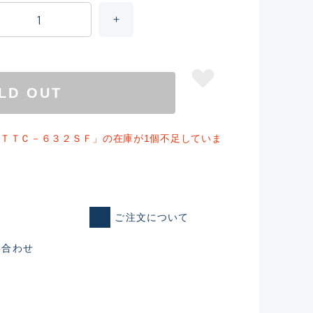
LD OUT
ＭＴＴＣ－６３２ＳＦ」の在庫が1個不足していま
仕入れた未使用
ご注文について
い合わせ
いるものも含む