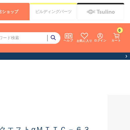
古
ショップ
ビルディング
パーツ
0
ログイン
カート
ヘルプ
お気に入り
クエストαＭＴＴＣ－６３