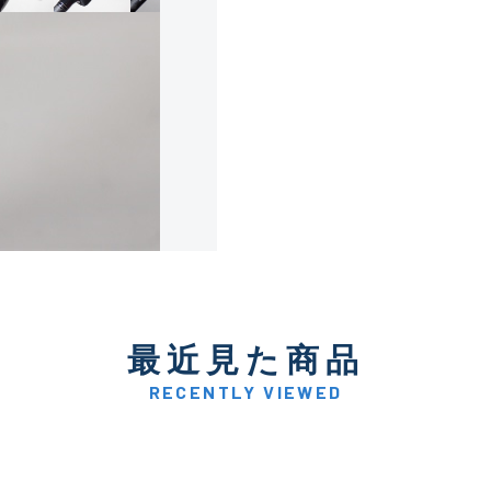
使用感や傷は少なく比較的
B+
使用感や傷はあるが全体的
B
使用感や傷のある一般的な
C
かなり使用感があり、全体
最近見た商品
C-
い品
RECENTLY VIEWED
著しく状態が悪いが使用は
D
品も含む