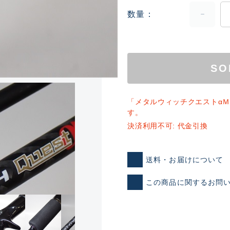
数量
SO
「メタルウィッチクエストα
ランクとは？
す。
決済利用不可: 代金引換
新古品（メーカー問屋から
送料・お届けについて
品）
SA
この商品に関するお問
※店頭展示時の置き傷が付いて
傷が極めて少ない極上品
A