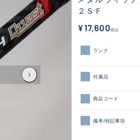
２ＳＦ
¥17,600
税込
ランク
付属品
商品コード
備考/特記事項