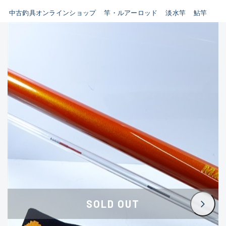
イシグロ鳴海店
中古釣具オンラインショップ
竿・ルアーロッド
淡水竿
鮎竿
B
イシグロフレスポ鈴鹿店
使用感や傷はあるが全体的に
イシグロ津高茶屋店
綺麗な良品
イシグロ西春店
C
イシグロ中川かの里店
使用感や傷のある一般的な中
イシグロカインズモール彦根店
古品
イシグロ静岡中吉田店
C-
イシグロ名東引山店
かなり使用感があり、全体的
イシグロ豊田店
に目立つ傷が多い品
イシグロ豊橋向山店
イシグロ岐阜店
D
SOLD OUT
イシグロ高林店
著しく状態が悪いが使用はで