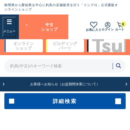
静岡県から愛知県を中心に釣具の店舗販売を行う「イシグロ」公式通販オ
ランクとは？
ンラインショップ
フリーワード
0
中古
SA
ショップ
ログイン
カート
お気に入り
新古品（メーカー問屋から仕
オンライン
ビルディング
入れた未使用品）
良
ショップ
パーツ
商品カテゴリ
※店頭展示時の置き傷が付いている
ものも含む
竿・ルアーロッド(4)
竿・ルアーロッド(64153)
リール・カスタムパーツ(35581)
A
ルアー・エギ(1807)
お客様へお知らせ（お盆期間休業について）
傷が極めて少ない極上品
その他・雑品(1061)
メーカー
詳細検索
B+
使用感や傷は少なく比較的美
店舗
品