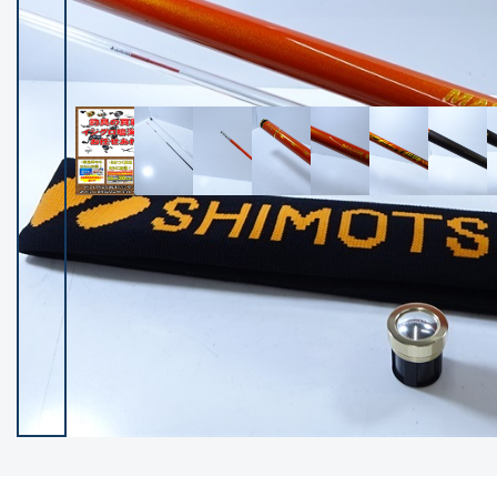
イシグロ御殿場店
イシグロ伊東店
ランク
(102059)
SA
(2940)
A
(17266)
B+
(12264)
B
(21930)
C
(38698)
C-
(5134)
D
(2190)
ランクについて