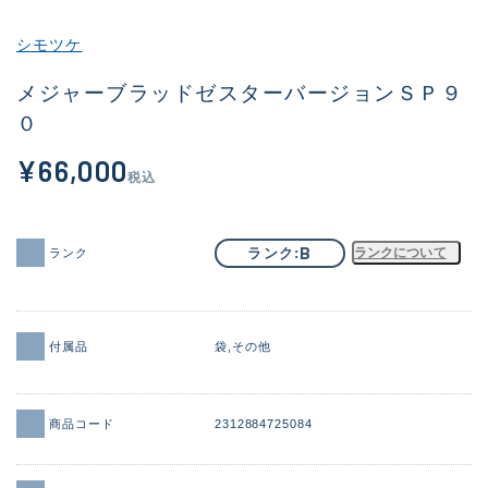
その他
シモツケ
新商品
(1929)
メジャーブラッドゼスターバージョンＳＰ９
０
おすすめ
(170)
¥66,000
値下げ品
(14306)
税込
OH済
(933)
DCチェック済
(1329)
B
ランク
ランクについて
ランク
在庫有のみ
(22161)
価格
付属品
袋
その他
商品コード
2312884725084
この条件で検索する