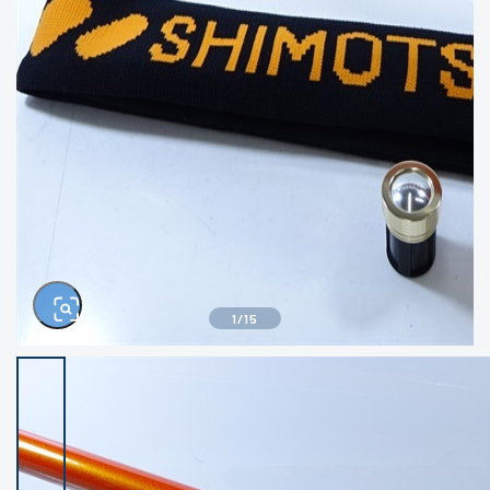
きるもの、改造品も含む
悪
イシグロ西尾店
イシグロ三河安城店
※ルアー、エギ、雑品、その他につきましては
ランク表記はございません。 状態は写真にて
ご確認ください。
イシグロ岡崎大樹寺店
イシグロ半田店
イシグロ岡崎若松店
イシグロ焼津店
イシグロ掛川店
イシグロ沼津店
1
/
15
イシグロ駿東柿田川店
イシグロ豊川店
イシグロ磐田店
イシグロ富士店