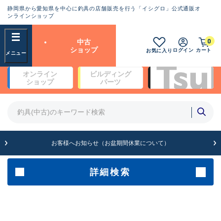
静岡県から愛知県を中心に釣具の店舗販売を行う「イシグロ」公式通販オ
ランクとは？
ンラインショップ
フリーワード
0
中古
SA
ショップ
ログイン
カート
お気に入り
新古品（メーカー問屋から仕
オンライン
ビルディング
入れた未使用品）
良
ショップ
パーツ
商品カテゴリ
※店頭展示時の置き傷が付いている
ものも含む
竿・ルアーロッド(5)
竿・ルアーロッド(64434)
リール・カスタムパーツ(35779)
A
ルアー・エギ(1812)
お客様へお知らせ（お盆期間休業について）
傷が極めて少ない極上品
その他・雑品(1068)
メーカー
詳細検索
B+
使用感や傷は少なく比較的美
店舗
品