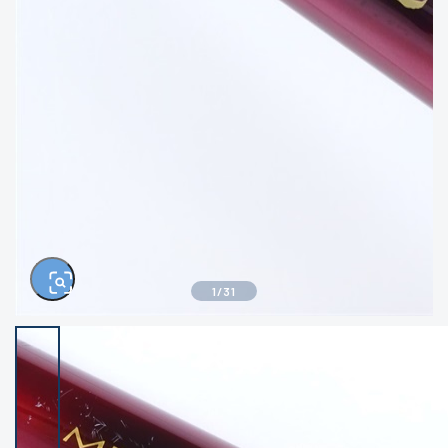
きるもの、改造品も含む
悪
イシグロ西尾店
イシグロ三河安城店
※ルアー、エギ、雑品、その他につきましては
ランク表記はございません。 状態は写真にて
ご確認ください。
イシグロ半田店
イシグロ岡崎若松店
イシグロ岡崎大樹寺店
イシグロ焼津店
イシグロ掛川店
イシグロ沼津店
1
/
31
イシグロ駿東柿田川店
イシグロ豊川店
イシグロ磐田店
イシグロ富士店