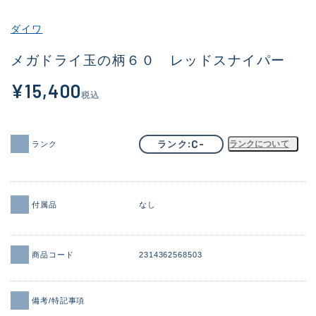
その他
ダイワ
新商品
(2013)
メガドライ玉の柄６０ レッドスナイパー
おすすめ
(175)
¥15,400
税込
値下げ品
(14299)
OH済
(943)
C-
ランク
ランクについて
ランク
DCチェック済
(1339)
在庫有のみ
(21910)
付属品
なし
価格
商品コード
2314362568503
この条件で検索する
備考/特記事項