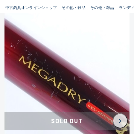
イシグロ鳴海店
中古釣具オンラインショップ
その他・雑品
その他・雑品
ランデ
B
イシグロフレスポ鈴鹿店
使用感や傷はあるが全体的に
イシグロ津高茶屋店
綺麗な良品
イシグロ西春店
C
イシグロ中川かの里店
使用感や傷のある一般的な中
イシグロカインズモール彦根店
古品
イシグロ静岡中吉田店
C-
イシグロ名東引山店
かなり使用感があり、全体的
イシグロ豊田店
に目立つ傷が多い品
イシグロ豊橋向山店
イシグロ岐阜店
D
SOLD OUT
イシグロ高林店
著しく状態が悪いが使用はで