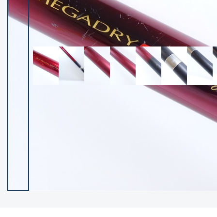
イシグロ御殿場店
イシグロ伊東店
ランク
(102551)
SA
(2966)
A
(17343)
B+
(12325)
B
(22015)
C
(38880)
C-
(5168)
D
(2206)
ランクについて