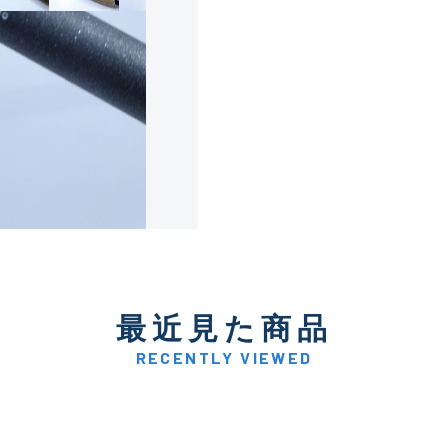
使用感や傷は少なく比較的
B+
使用感や傷はあるが全体的
B
使用感や傷のある一般的な
C
かなり使用感があり、全体
最近見た商品
C-
い品
RECENTLY VIEWED
著しく状態が悪いが使用は
D
品も含む