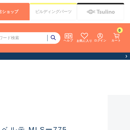
古
ショップ
ビルディング
パーツ
0
ログイン
カート
ヘルプ
お気に入り
ベルテ MLSー775