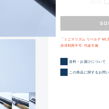
SO
「ミニマリズム リベルテ ML
決済利用不可: 代金引換
ランクとは？
送料・お届けについて
この商品に関するお問
新古品（メーカー問屋から
品）
SA
※店頭展示時の置き傷が付いて
傷が極めて少ない極上品
A