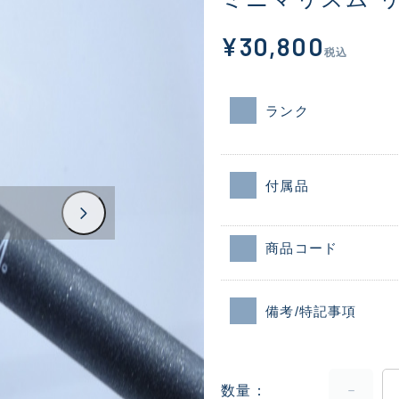
¥30,800
税込
ランク
付属品
商品コード
備考/特記事項
数量