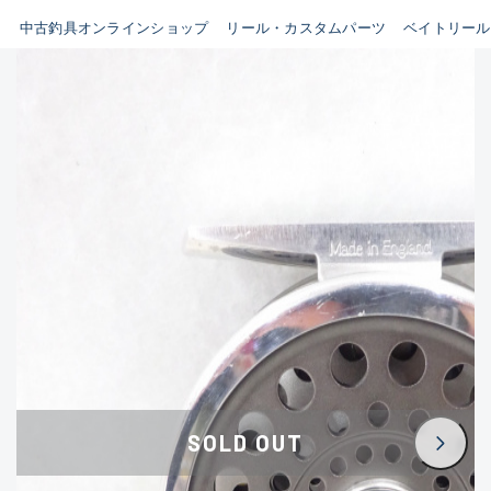
イシグロ鳴海店
中古釣具オンラインショップ
リール・カスタムパーツ
ベイトリール
B
イシグロフレスポ鈴鹿店
使用感や傷はあるが全体的に
イシグロ津高茶屋店
綺麗な良品
イシグロ西春店
C
イシグロ中川かの里店
使用感や傷のある一般的な中
イシグロカインズモール彦根店
古品
イシグロ静岡中吉田店
C-
イシグロ名東引山店
かなり使用感があり、全体的
イシグロ豊田店
に目立つ傷が多い品
イシグロ豊橋向山店
イシグロ岐阜店
D
SOLD OUT
イシグロ高林店
著しく状態が悪いが使用はで