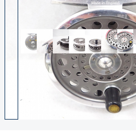
イシグロ御殿場店
イシグロ伊東店
ランク
(102119)
SA
(2946)
A
(17275)
B+
(12268)
B
(21943)
C
(38721)
C-
(5135)
D
(2192)
ランクについて