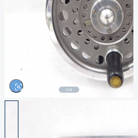
きるもの、改造品も含む
悪
イシグロ西尾店
イシグロ三河安城店
※ルアー、エギ、雑品、その他につきましては
ランク表記はございません。 状態は写真にて
ご確認ください。
イシグロ岡崎大樹寺店
イシグロ半田店
イシグロ岡崎若松店
イシグロ焼津店
イシグロ掛川店
イシグロ沼津店
1
/
11
イシグロ駿東柿田川店
イシグロ豊川店
イシグロ磐田店
イシグロ富士店