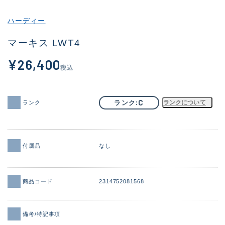
その他
ハーディー
新商品
(1851)
マーキス LWT4
おすすめ
(160)
¥26,400
税込
値下げ品
(14305)
OH済
(933)
C
ランク
ランクについて
ランク
DCチェック済
(1328)
在庫有のみ
(22146)
付属品
なし
価格
商品コード
2314752081568
この条件で検索する
備考/特記事項