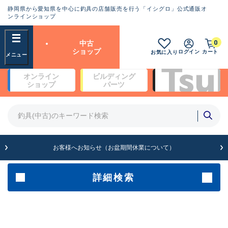
静岡県から愛知県を中心に釣具の店舗販売を行う「イシグロ」公式通販オ
ランクとは？
ンラインショップ
フリーワード
0
中古
SA
ショップ
ログイン
カート
お気に入り
新古品（メーカー問屋から仕
オンライン
ビルディング
入れた未使用品）
良
ショップ
パーツ
商品カテゴリ
※店頭展示時の置き傷が付いている
ものも含む
竿・ルアーロッド(4)
竿・ルアーロッド(64190)
リール・カスタムパーツ(35604)
A
ルアー・エギ(1807)
お客様へお知らせ（お盆期間休業について）
傷が極めて少ない極上品
その他・雑品(1061)
メーカー
詳細検索
B+
使用感や傷は少なく比較的美
店舗
品