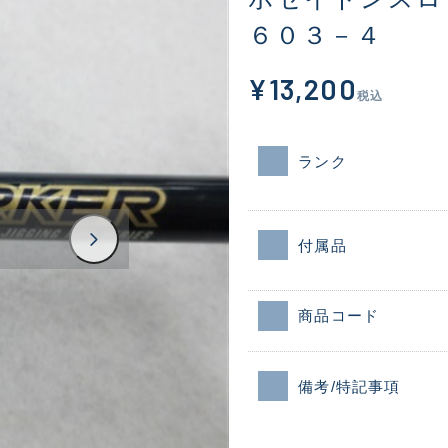
６０３－４
¥13,200
税込
ランク
付属品
商品コード
備考/特記事項