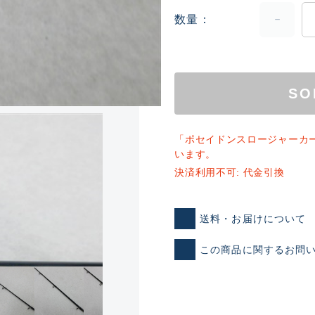
数量
SO
「ポセイドンスロージャーカ
ランクとは？
います。
決済利用不可: 代金引換
新古品（メーカー問屋から
送料・お届けについて
品）
SA
この商品に関するお問
※店頭展示時の置き傷が付いて
傷が極めて少ない極上品
A