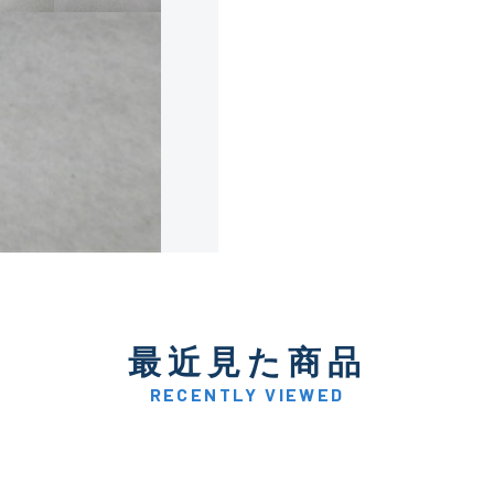
使用感や傷は少なく比較的
B+
使用感や傷はあるが全体的
B
使用感や傷のある一般的な
C
かなり使用感があり、全体
最近見た商品
C-
い品
RECENTLY VIEWED
著しく状態が悪いが使用は
D
品も含む