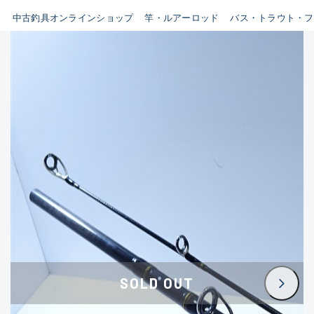
イシグロ鳴海店
中古釣具オンラインショップ
竿・ルアーロッド
バス・トラウト・フ
B
イシグロフレスポ鈴鹿店
使用感や傷はあるが全体的に
イシグロ津高茶屋店
綺麗な良品
イシグロ西春店
C
イシグロカインズモール彦根店
使用感や傷のある一般的な中
イシグロ中川かの里店
古品
イシグロ静岡中吉田店
C-
イシグロ名東引山店
かなり使用感があり、全体的
イシグロ豊田店
に目立つ傷が多い品
イシグロ豊橋向山店
イシグロ岐阜店
D
SOLD OUT
イシグロ高林店
著しく状態が悪いが使用はで