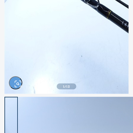
きるもの、改造品も含む
悪
イシグロ西尾店
イシグロ三河安城店
※ルアー、エギ、雑品、その他につきましては
ランク表記はございません。 状態は写真にて
ご確認ください。
イシグロ半田店
イシグロ岡崎大樹寺店
イシグロ岡崎若松店
イシグロ焼津店
イシグロ掛川店
イシグロ沼津店
1
/
13
イシグロ駿東柿田川店
イシグロ豊川店
イシグロ富士店
イシグロ磐田店