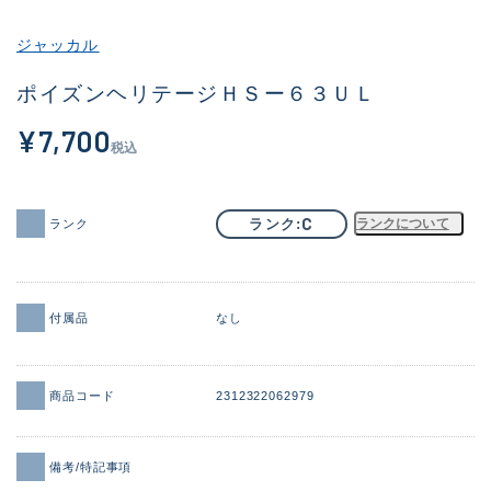
その他
ジャッカル
新商品
(1984)
ポイズンヘリテージＨＳー６３ＵＬ
おすすめ
(164)
¥7,700
税込
値下げ品
(14300)
OH済
(938)
C
ランク
ランクについて
ランク
DCチェック済
(1337)
在庫有のみ
(21961)
付属品
なし
価格
商品コード
2312322062979
この条件で検索する
備考/特記事項