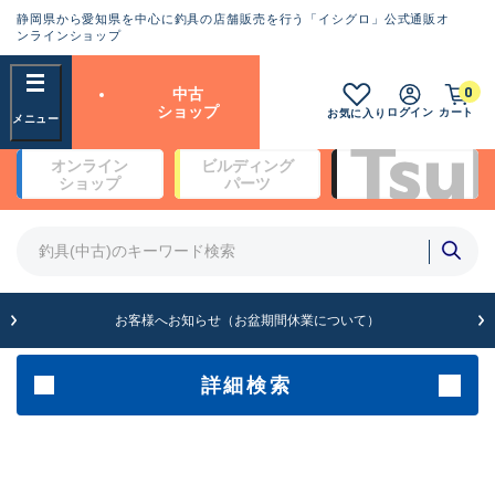
静岡県から愛知県を中心に釣具の店舗販売を行う「イシグロ」公式通販オ
ランクとは？
ンラインショップ
フリーワード
0
中古
SA
ショップ
ログイン
カート
お気に入り
新古品（メーカー問屋から仕
オンライン
ビルディング
入れた未使用品）
良
ショップ
パーツ
商品カテゴリ
※店頭展示時の置き傷が付いている
ものも含む
竿・ルアーロッド(5)
竿・ルアーロッド(64388)
リール・カスタムパーツ(35708)
A
ルアー・エギ(1812)
お客様へお知らせ（お盆期間休業について）
傷が極めて少ない極上品
その他・雑品(1064)
メーカー
詳細検索
B+
使用感や傷は少なく比較的美
店舗
品