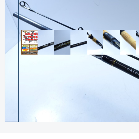
イシグロ御殿場店
イシグロ伊東店
ランク
(102430)
SA
(2957)
A
(17324)
B+
(12303)
B
(21996)
C
(38845)
C-
(5153)
D
(2206)
ランクについて