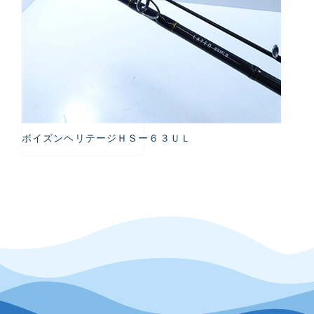
ポイズンヘリテージＨＳー６３ＵＬ