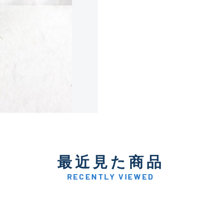
使用感や傷は少なく比較的
B+
使用感や傷はあるが全体的
B
使用感や傷のある一般的な
C
かなり使用感があり、全体
最近見た商品
C-
い品
RECENTLY VIEWED
著しく状態が悪いが使用は
D
品も含む