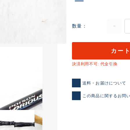
数量
カー
ランクとは？
決済利用不可: 代金引換
送料・お届けについて
新古品（メーカー問屋から
この商品に関するお問
品）
SA
※店頭展示時の置き傷が付いて
傷が極めて少ない極上品
A