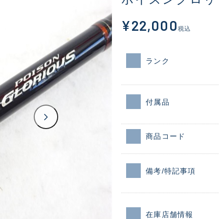
¥22,000
税込
ランク
付属品
商品コード
備考/特記事項
在庫店舗情報