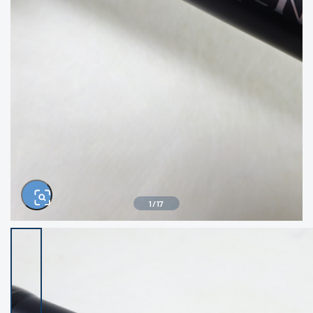
きるもの、改造品も含む
悪
イシグロ西尾店
イシグロ三河安城店
※ルアー、エギ、雑品、その他につきましては
ランク表記はございません。 状態は写真にて
ご確認ください。
イシグロ岡崎大樹寺店
イシグロ半田店
イシグロ岡崎若松店
イシグロ焼津店
イシグロ掛川店
イシグロ沼津店
1
/
17
イシグロ駿東柿田川店
イシグロ豊川店
イシグロ磐田店
イシグロ富士店