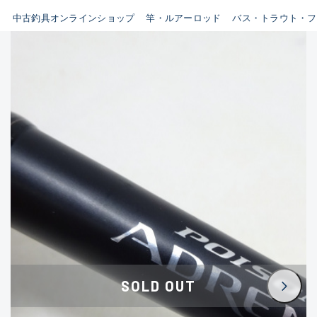
イシグロ鳴海店
中古釣具オンラインショップ
竿・ルアーロッド
バス・トラウト・フ
B
イシグロフレスポ鈴鹿店
使用感や傷はあるが全体的に
イシグロ津高茶屋店
綺麗な良品
イシグロ西春店
C
イシグロ中川かの里店
使用感や傷のある一般的な中
イシグロカインズモール彦根店
古品
イシグロ静岡中吉田店
C-
イシグロ名東引山店
かなり使用感があり、全体的
イシグロ豊田店
に目立つ傷が多い品
イシグロ豊橋向山店
イシグロ岐阜店
D
SOLD OUT
イシグロ高林店
著しく状態が悪いが使用はで