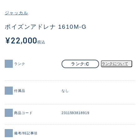
その他
ジャッカル
新商品
(1851)
ポイズンアドレナ 1610M-G
おすすめ
(160)
¥22,000
税込
値下げ品
(14305)
OH済
(933)
C
ランク
ランクについて
ランク
DCチェック済
(1328)
在庫有のみ
(22147)
付属品
なし
価格
商品コード
2311593818919
この条件で検索する
備考/特記事項