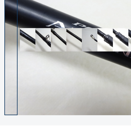
イシグロ御殿場店
イシグロ伊東店
ランク
(102119)
SA
(2946)
A
(17275)
B+
(12268)
B
(21943)
C
(38721)
C-
(5135)
D
(2192)
ランクについて