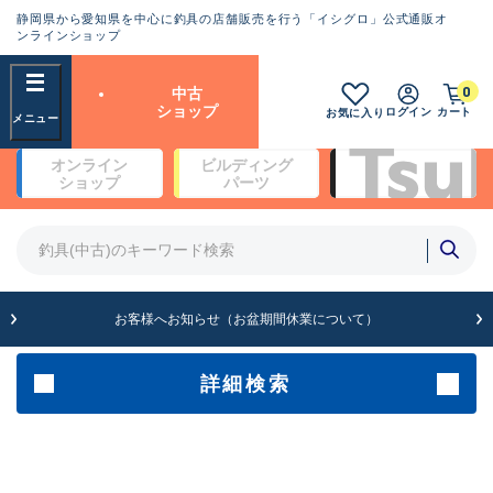
静岡県から愛知県を中心に釣具の店舗販売を行う「イシグロ」公式通販オ
ランクとは？
ンラインショップ
フリーワード
0
中古
SA
ショップ
ログイン
カート
お気に入り
新古品（メーカー問屋から仕
オンライン
ビルディング
入れた未使用品）
良
ショップ
パーツ
商品カテゴリ
※店頭展示時の置き傷が付いている
ものも含む
竿・ルアーロッド(4)
竿・ルアーロッド(64190)
リール・カスタムパーツ(35604)
A
ルアー・エギ(1807)
お客様へお知らせ（お盆期間休業について）
傷が極めて少ない極上品
その他・雑品(1061)
メーカー
詳細検索
B+
使用感や傷は少なく比較的美
店舗
品