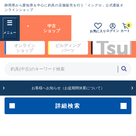
静岡県から愛知県を中心に釣具の店舗販売を行う「イシグロ」公式通販オ
ランクとは？
ンラインショップ
フリーワード
0
中古
SA
ショップ
ログイン
カート
お気に入り
新古品（メーカー問屋から仕
オンライン
ビルディング
入れた未使用品）
良
ショップ
パーツ
商品カテゴリ
※店頭展示時の置き傷が付いている
ものも含む
竿・ルアーロッド(5)
竿・ルアーロッド(64430)
リール・カスタムパーツ(35768)
A
ルアー・エギ(1812)
お客様へお知らせ（お盆期間休業について）
傷が極めて少ない極上品
その他・雑品(1066)
メーカー
詳細検索
B+
使用感や傷は少なく比較的美
店舗
品