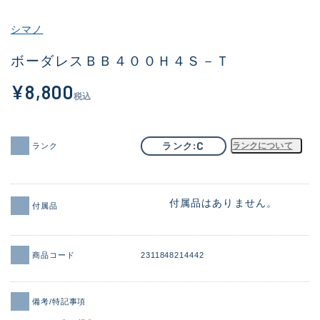
その他
シマノ
新商品
(2097)
ボーダレスＢＢ４００Ｈ４Ｓ－Ｔ
おすすめ
(177)
¥8,800
税込
値下げ品
(14299)
OH済
(943)
C
ランク
ランクについて
ランク
DCチェック済
(1339)
在庫有のみ
(21945)
付属品はありません。
付属品
価格
商品コード
2311848214442
この条件で検索する
備考/特記事項