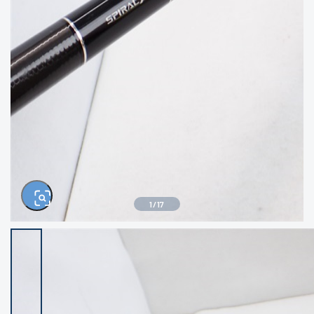
きるもの、改造品も含む
悪
イシグロ西尾店
イシグロ三河安城店
※ルアー、エギ、雑品、その他につきましては
ランク表記はございません。 状態は写真にて
ご確認ください。
イシグロ半田店
イシグロ岡崎若松店
イシグロ岡崎大樹寺店
イシグロ焼津店
イシグロ掛川店
イシグロ沼津店
1
/
17
イシグロ駿東柿田川店
イシグロ豊川店
イシグロ磐田店
イシグロ富士店