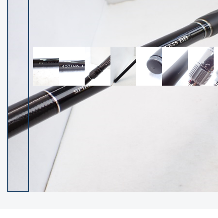
イシグロ御殿場店
イシグロ伊東店
ランク
(102534)
SA
(2966)
A
(17340)
B+
(12322)
B
(22010)
C
(38877)
C-
(5167)
D
(2205)
ランクについて