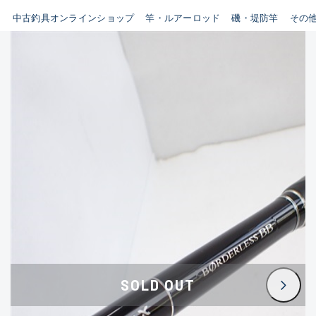
イシグロ鳴海店
中古釣具オンラインショップ
竿・ルアーロッド
磯・堤防竿
その
B
イシグロフレスポ鈴鹿店
使用感や傷はあるが全体的に
イシグロ津高茶屋店
綺麗な良品
イシグロ西春店
C
イシグロ中川かの里店
使用感や傷のある一般的な中
イシグロカインズモール彦根店
古品
イシグロ静岡中吉田店
C-
イシグロ名東引山店
かなり使用感があり、全体的
イシグロ豊田店
に目立つ傷が多い品
イシグロ豊橋向山店
イシグロ岐阜店
D
SOLD OUT
イシグロ高林店
著しく状態が悪いが使用はで