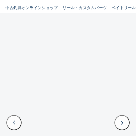
イシグロ鳴海店
中古釣具オンラインショップ
リール・カスタムパーツ
ベイトリール
B
イシグロフレスポ鈴鹿店
使用感や傷はあるが全体的に
イシグロ津高茶屋店
綺麗な良品
イシグロ西春店
C
イシグロ中川かの里店
使用感や傷のある一般的な中
イシグロカインズモール彦根店
古品
イシグロ静岡中吉田店
C-
イシグロ名東引山店
かなり使用感があり、全体的
イシグロ豊田店
に目立つ傷が多い品
イシグロ豊橋向山店
イシグロ岐阜店
D
イシグロ高林店
著しく状態が悪いが使用はで