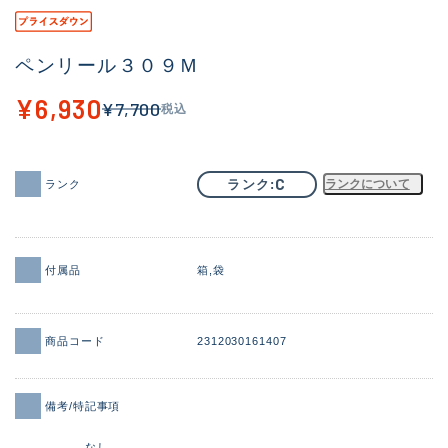
その他
ペンリール３０９Ｍ
新商品
(1851)
¥6,930
¥7,700
税込
おすすめ
(160)
値下げ品
(14305)
C
ランク
ランクについて
ランク
OH済
(933)
DCチェック済
(1328)
在庫有のみ
(22149)
付属品
箱
袋
価格
商品コード
2312030161407
備考/特記事項
この条件で検索する
なし