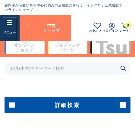
静岡県から愛知県を中心に釣具の店舗販売を行う「イシグロ」公式通販オ
ランクとは？
ンラインショップ
フリーワード
0
中古
SA
ショップ
ログイン
カート
お気に入り
新古品（メーカー問屋から仕
オンライン
ビルディング
入れた未使用品）
良
ショップ
パーツ
商品カテゴリ
※店頭展示時の置き傷が付いている
ものも含む
竿・ルアーロッド(4)
竿・ルアーロッド(64190)
リール・カスタムパーツ(35604)
A
ルアー・エギ(1807)
傷が極めて少ない極上品
その他・雑品(1061)
メーカー
詳細検索
B+
使用感や傷は少なく比較的美
店舗
品