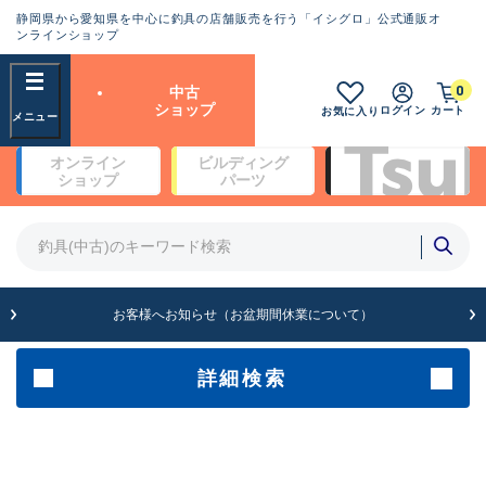
静岡県から愛知県を中心に釣具の店舗販売を行う「イシグロ」公式通販オ
ランクとは？
ンラインショップ
フリーワード
0
中古
SA
ショップ
ログイン
カート
お気に入り
新古品（メーカー問屋から仕
オンライン
ビルディング
入れた未使用品）
良
ショップ
パーツ
商品カテゴリ
※店頭展示時の置き傷が付いている
ものも含む
竿・ルアーロッド(5)
竿・ルアーロッド(64425)
リール・カスタムパーツ(35767)
A
ルアー・エギ(1812)
お客様へお知らせ（お盆期間休業について）
傷が極めて少ない極上品
その他・雑品(1066)
メーカー
詳細検索
B+
使用感や傷は少なく比較的美
店舗
品