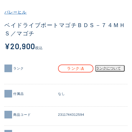
その他
バレーヒル
新商品
(2091)
ベイドライブボートマゴチＢＤＳ－７４ＭＨ
Ｓ／マゴチ
おすすめ
(177)
¥20,900
値下げ品
(14299)
税込
OH済
(943)
DCチェック済
(1339)
A
ランク
ランクについて
ランク
在庫有のみ
(21944)
価格
付属品
なし
商品コード
2311744312594
この条件で検索する