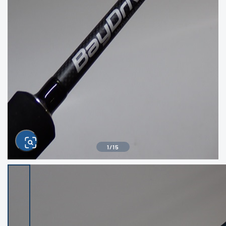
きるもの、改造品も含む
悪
イシグロ西尾店
イシグロ三河安城店
※ルアー、エギ、雑品、その他につきましては
ランク表記はございません。 状態は写真にて
ご確認ください。
イシグロ半田店
イシグロ岡崎若松店
イシグロ岡崎大樹寺店
イシグロ焼津店
イシグロ掛川店
イシグロ沼津店
1
/
15
イシグロ駿東柿田川店
イシグロ豊川店
イシグロ磐田店
イシグロ富士店