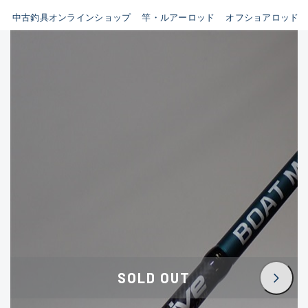
イシグロ鳴海店
中古釣具オンラインショップ
竿・ルアーロッド
オフショアロッド
B
イシグロフレスポ鈴鹿店
使用感や傷はあるが全体的に
イシグロ津高茶屋店
綺麗な良品
イシグロ西春店
C
イシグロカインズモール彦根店
使用感や傷のある一般的な中
イシグロ中川かの里店
古品
イシグロ静岡中吉田店
C-
イシグロ名東引山店
かなり使用感があり、全体的
イシグロ豊田店
に目立つ傷が多い品
イシグロ豊橋向山店
イシグロ岐阜店
D
SOLD OUT
イシグロ高林店
著しく状態が悪いが使用はで