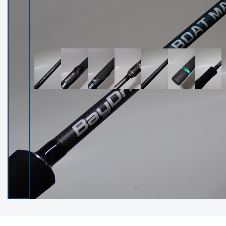
イシグロ御殿場店
イシグロ伊東店
ランク
(102528)
SA
(2966)
A
(17340)
B+
(12322)
B
(22007)
C
(38874)
C-
(5167)
D
(2205)
ランクについて