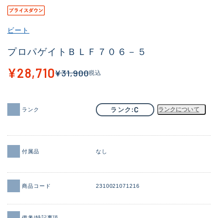
その他
ビート
新商品
(1956)
プロパゲイトＢＬＦ７０６－５
おすすめ
(164)
¥28,710
¥31,900
税込
値下げ品
(14301)
OH済
(936)
C
ランク
ランクについて
ランク
DCチェック済
(1337)
在庫有のみ
(21991)
価格
付属品
なし
商品コード
2310021071216
この条件で検索する
備考/特記事項