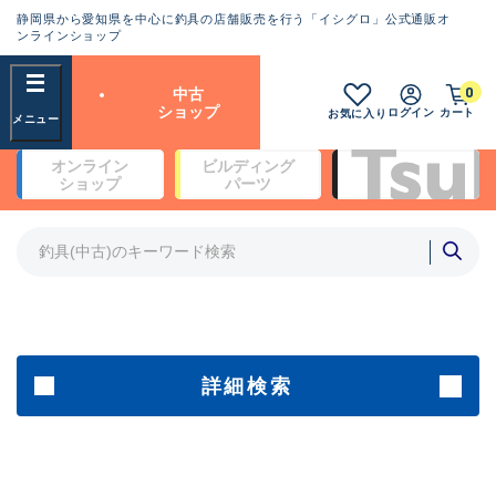
静岡県から愛知県を中心に釣具の店舗販売を行う「イシグロ」公式通販オ
ランクとは？
ンラインショップ
フリーワード
0
中古
SA
ショップ
ログイン
カート
お気に入り
新古品（メーカー問屋から仕
オンライン
ビルディング
入れた未使用品）
良
ショップ
パーツ
商品カテゴリ
※店頭展示時の置き傷が付いている
ものも含む
竿・ルアーロッド(4)
竿・ルアーロッド(64369)
リール・カスタムパーツ(35700)
A
ルアー・エギ(1811)
傷が極めて少ない極上品
その他・雑品(1063)
メーカー
詳細検索
B+
使用感や傷は少なく比較的美
店舗
品