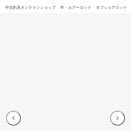
イシグロ鳴海店
中古釣具オンラインショップ
竿・ルアーロッド
オフショアロッド
B
イシグロフレスポ鈴鹿店
使用感や傷はあるが全体的に
イシグロ津高茶屋店
綺麗な良品
イシグロ西春店
C
イシグロ中川かの里店
使用感や傷のある一般的な中
イシグロカインズモール彦根店
古品
イシグロ静岡中吉田店
C-
イシグロ名東引山店
かなり使用感があり、全体的
イシグロ豊田店
に目立つ傷が多い品
イシグロ豊橋向山店
イシグロ岐阜店
D
イシグロ高林店
著しく状態が悪いが使用はで