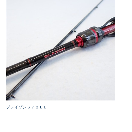
悪
ブレイゾン６７２ＬＢ