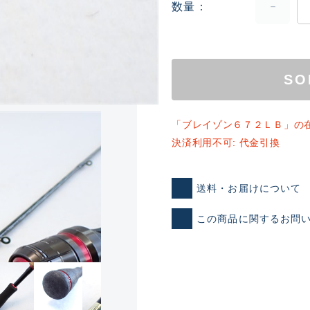
数量
SO
「ブレイゾン６７２ＬＢ」の
決済利用不可: 代金引換
ランクとは？
送料・お届けについて
新古品（メーカー問屋から
この商品に関するお問
品）
SA
※店頭展示時の置き傷が付いて
傷が極めて少ない極上品
A