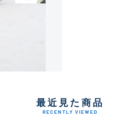
使用感や傷は少なく比較的
B+
使用感や傷はあるが全体的
B
使用感や傷のある一般的な
C
かなり使用感があり、全体
最近見た商品
C-
い品
RECENTLY VIEWED
著しく状態が悪いが使用は
D
品も含む