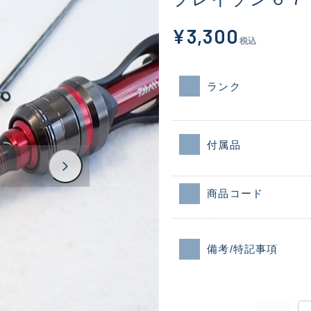
¥3,300
税込
ランク
付属品
商品コード
備考/特記事項