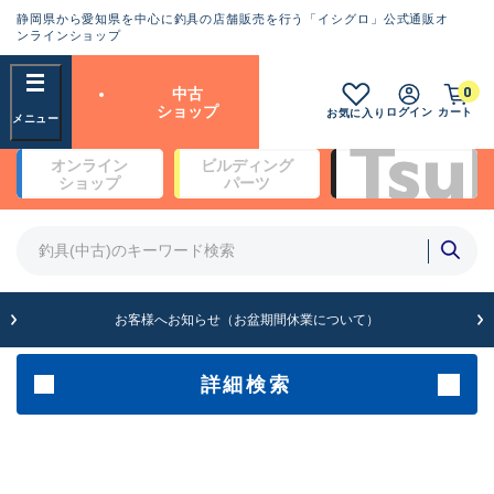
静岡県から愛知県を中心に釣具の店舗販売を行う「イシグロ」公式通販オ
ランクとは？
ンラインショップ
フリーワード
0
中古
SA
ショップ
ログイン
カート
お気に入り
新古品（メーカー問屋から仕
オンライン
ビルディング
入れた未使用品）
良
ショップ
パーツ
商品カテゴリ
※店頭展示時の置き傷が付いている
ものも含む
竿・ルアーロッド(4)
竿・ルアーロッド(64262)
リール・カスタムパーツ(35650)
A
ルアー・エギ(1807)
お客様へお知らせ（お盆期間休業について）
傷が極めて少ない極上品
その他・雑品(1061)
メーカー
詳細検索
B+
使用感や傷は少なく比較的美
店舗
品