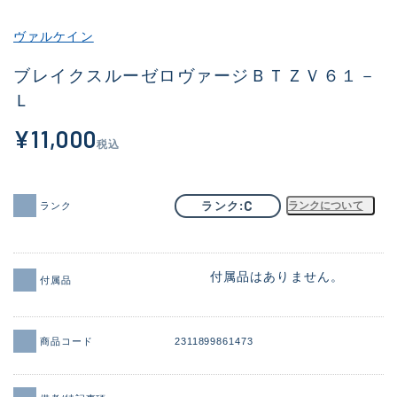
その他
ヴァルケイン
新商品
(1886)
ブレイクスルーゼロヴァージＢＴＺＶ６１－
Ｌ
おすすめ
(156)
¥11,000
値下げ品
(14303)
税込
OH済
(936)
DCチェック済
(1336)
C
ランク
ランクについて
ランク
在庫有のみ
(22080)
価格
付属品はありません。
付属品
商品コード
2311899861473
この条件で検索する