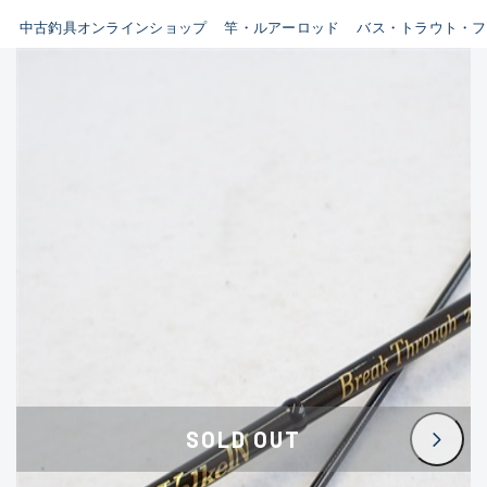
イシグロ鳴海店
中古釣具オンラインショップ
竿・ルアーロッド
バス・トラウト・フ
B
イシグロフレスポ鈴鹿店
使用感や傷はあるが全体的に
イシグロ津高茶屋店
綺麗な良品
イシグロ西春店
C
イシグロカインズモール彦根店
使用感や傷のある一般的な中
イシグロ中川かの里店
古品
イシグロ静岡中吉田店
C-
イシグロ名東引山店
かなり使用感があり、全体的
イシグロ豊田店
に目立つ傷が多い品
イシグロ豊橋向山店
イシグロ岐阜店
D
SOLD OUT
イシグロ高林店
著しく状態が悪いが使用はで