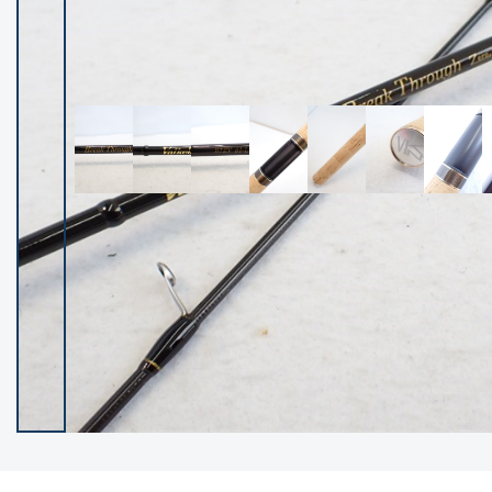
イシグロ御殿場店
イシグロ伊東店
ランク
(102237)
SA
(2950)
A
(17300)
B+
(12281)
B
(21962)
C
(38766)
C-
(5142)
D
(2197)
ランクについて