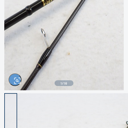
きるもの、改造品も含む
悪
イシグロ西尾店
イシグロ三河安城店
※ルアー、エギ、雑品、その他につきましては
ランク表記はございません。 状態は写真にて
ご確認ください。
イシグロ岡崎大樹寺店
イシグロ半田店
イシグロ岡崎若松店
イシグロ焼津店
イシグロ掛川店
イシグロ沼津店
1
/
16
イシグロ駿東柿田川店
イシグロ豊川店
イシグロ磐田店
イシグロ富士店