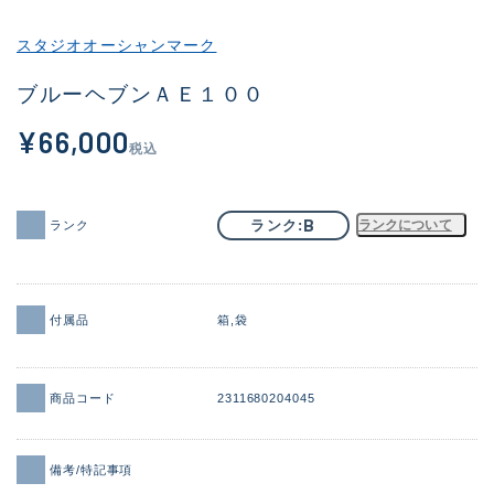
その他
スタジオオーシャンマーク
新商品
(1886)
ブルーヘブンＡＥ１００
おすすめ
(156)
¥66,000
税込
値下げ品
(14303)
OH済
(936)
B
ランク
ランクについて
ランク
DCチェック済
(1336)
在庫有のみ
(22079)
付属品
箱
袋
価格
商品コード
2311680204045
この条件で検索する
備考/特記事項