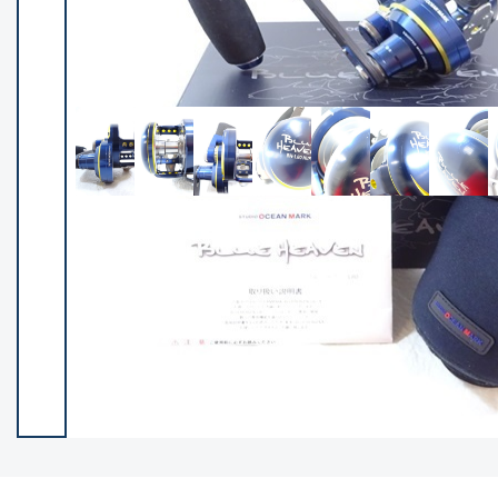
イシグロ御殿場店
イシグロ伊東店
ランク
(102237)
SA
(2950)
A
(17300)
B+
(12281)
B
(21962)
C
(38766)
C-
(5142)
D
(2197)
ランクについて