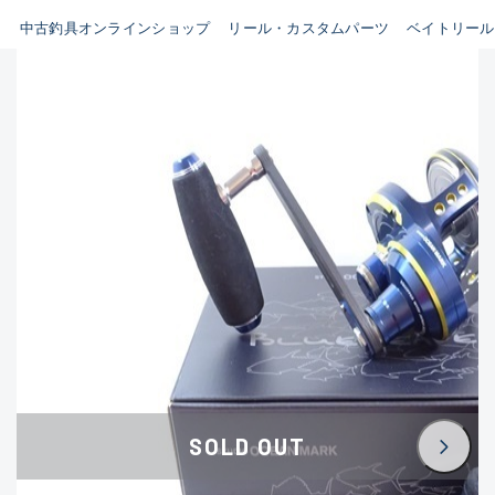
イシグロ鳴海店
中古釣具オンラインショップ
リール・カスタムパーツ
ベイトリール
B
イシグロフレスポ鈴鹿店
使用感や傷はあるが全体的に
イシグロ津高茶屋店
綺麗な良品
イシグロ西春店
C
イシグロカインズモール彦根店
使用感や傷のある一般的な中
イシグロ中川かの里店
古品
イシグロ静岡中吉田店
C-
イシグロ名東引山店
かなり使用感があり、全体的
イシグロ豊田店
に目立つ傷が多い品
イシグロ豊橋向山店
イシグロ岐阜店
D
SOLD OUT
イシグロ高林店
著しく状態が悪いが使用はで