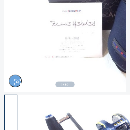
きるもの、改造品も含む
悪
イシグロ西尾店
イシグロ三河安城店
※ルアー、エギ、雑品、その他につきましては
ランク表記はございません。 状態は写真にて
ご確認ください。
イシグロ岡崎大樹寺店
イシグロ半田店
イシグロ岡崎若松店
イシグロ焼津店
イシグロ掛川店
イシグロ沼津店
1
/
30
イシグロ駿東柿田川店
イシグロ豊川店
イシグロ磐田店
イシグロ富士店