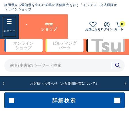
静岡県から愛知県を中心に釣具の店舗販売を行う「イシグロ」公式通販オ
ランクとは？
ンラインショップ
フリーワード
0
中古
SA
ショップ
ログイン
カート
お気に入り
新古品（メーカー問屋から仕
オンライン
ビルディング
入れた未使用品）
良
ショップ
パーツ
商品カテゴリ
※店頭展示時の置き傷が付いている
ものも含む
竿・ルアーロッド(4)
竿・ルアーロッド(64262)
リール・カスタムパーツ(35650)
A
ルアー・エギ(1807)
休業について）
お客様へお知らせ（お盆期間
傷が極めて少ない極上品
その他・雑品(1061)
メーカー
詳細検索
B+
使用感や傷は少なく比較的美
店舗
品