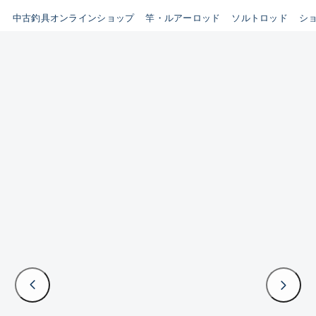
イシグロ鳴海店
中古釣具オンラインショップ
竿・ルアーロッド
ソルトロッド
シ
B
イシグロフレスポ鈴鹿店
使用感や傷はあるが全体的に
イシグロ津高茶屋店
綺麗な良品
イシグロ西春店
C
イシグロ中川かの里店
使用感や傷のある一般的な中
イシグロカインズモール彦根店
古品
イシグロ静岡中吉田店
C-
イシグロ名東引山店
かなり使用感があり、全体的
イシグロ豊田店
に目立つ傷が多い品
イシグロ豊橋向山店
イシグロ岐阜店
D
イシグロ高林店
著しく状態が悪いが使用はで