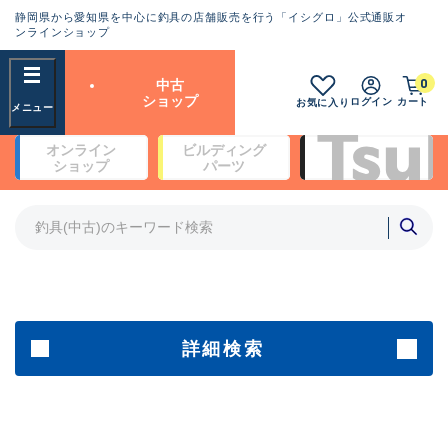
静岡県から愛知県を中心に釣具の店舗販売を行う「イシグロ」公式通販オ
ランクとは？
ンラインショップ
フリーワード
0
中古
SA
ショップ
ログイン
カート
お気に入り
新古品（メーカー問屋から仕
オンライン
ビルディング
入れた未使用品）
良
ショップ
パーツ
商品カテゴリ
※店頭展示時の置き傷が付いている
ものも含む
竿・ルアーロッド(4)
竿・ルアーロッド(64172)
リール・カスタムパーツ(35603)
A
ルアー・エギ(1806)
傷が極めて少ない極上品
その他・雑品(1061)
メーカー
詳細検索
B+
使用感や傷は少なく比較的美
店舗
品