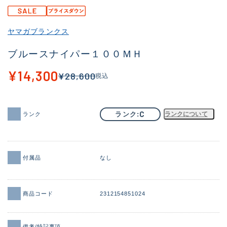
その他
ヤマガブランクス
新商品
(1978)
ブルースナイパー１００ＭＨ
おすすめ
(175)
¥14,300
¥28,600
税込
値下げ品
(14305)
OH済
(933)
C
ランク
ランクについて
ランク
DCチェック済
(1328)
在庫有のみ
(22172)
価格
付属品
なし
商品コード
2312154851024
この条件で検索する
備考/特記事項