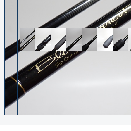
イシグロ御殿場店
イシグロ伊東店
ランク
(102279)
SA
(2950)
A
(17306)
B+
(12285)
B
(21973)
C
(38779)
C-
(5144)
D
(2197)
ランクについて