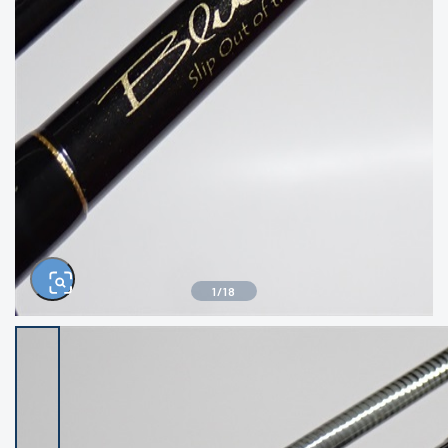
きるもの、改造品も含む
悪
イシグロ西尾店
イシグロ三河安城店
※ルアー、エギ、雑品、その他につきましては
ランク表記はございません。 状態は写真にて
ご確認ください。
イシグロ岡崎大樹寺店
イシグロ半田店
イシグロ岡崎若松店
イシグロ焼津店
イシグロ掛川店
イシグロ沼津店
1
/
18
イシグロ駿東柿田川店
イシグロ豊川店
イシグロ磐田店
イシグロ富士店