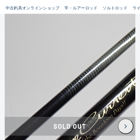
イシグロ鳴海店
中古釣具オンラインショップ
竿・ルアーロッド
ソルトロッド
ラ
B
イシグロフレスポ鈴鹿店
使用感や傷はあるが全体的に
イシグロ津高茶屋店
綺麗な良品
イシグロ西春店
C
イシグロカインズモール彦根店
使用感や傷のある一般的な中
イシグロ中川かの里店
古品
イシグロ静岡中吉田店
C-
イシグロ名東引山店
かなり使用感があり、全体的
イシグロ豊田店
に目立つ傷が多い品
イシグロ豊橋向山店
イシグロ岐阜店
D
SOLD OUT
イシグロ高林店
著しく状態が悪いが使用はで