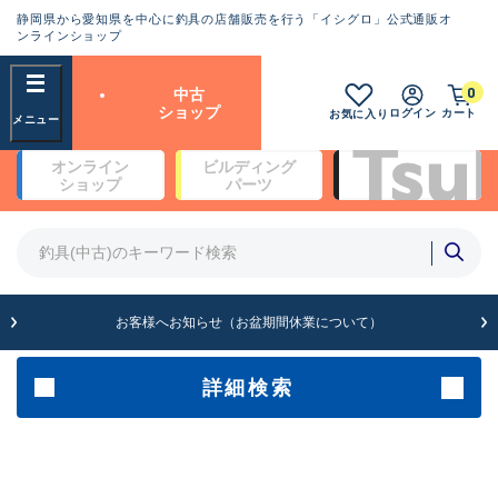
静岡県から愛知県を中心に釣具の店舗販売を行う「イシグロ」公式通販オ
ランクとは？
ンラインショップ
フリーワード
0
中古
SA
ショップ
ログイン
カート
お気に入り
新古品（メーカー問屋から仕
オンライン
ビルディング
入れた未使用品）
良
ショップ
パーツ
商品カテゴリ
※店頭展示時の置き傷が付いている
ものも含む
竿・ルアーロッド(4)
竿・ルアーロッド(64279)
リール・カスタムパーツ(35669)
A
ルアー・エギ(1811)
お客様へお知らせ（お盆期間休業について）
傷が極めて少ない極上品
その他・雑品(1063)
メーカー
詳細検索
B+
使用感や傷は少なく比較的美
店舗
品