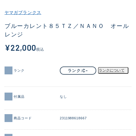
その他
ヤマガブランクス
新商品
(1932)
ブルーカレント８５ＴＺ／ＮＡＮＯ オール
レンジ
おすすめ
(172)
¥22,000
値下げ品
(14303)
税込
OH済
(936)
DCチェック済
(1336)
C-
ランク
ランクについて
ランク
在庫有のみ
(22024)
価格
付属品
なし
商品コード
2311988618667
この条件で検索する