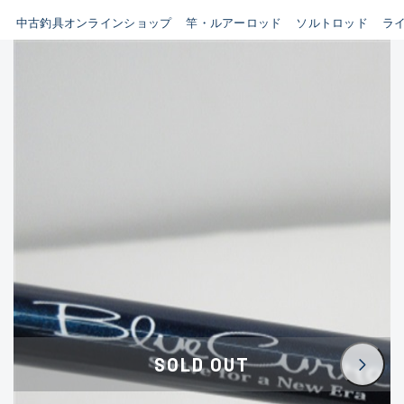
イシグロ鳴海店
中古釣具オンラインショップ
竿・ルアーロッド
ソルトロッド
ラ
B
イシグロフレスポ鈴鹿店
使用感や傷はあるが全体的に
イシグロ津高茶屋店
綺麗な良品
イシグロ西春店
C
イシグロ中川かの里店
使用感や傷のある一般的な中
イシグロカインズモール彦根店
古品
イシグロ静岡中吉田店
C-
イシグロ名東引山店
かなり使用感があり、全体的
イシグロ豊田店
に目立つ傷が多い品
イシグロ豊橋向山店
イシグロ岐阜店
D
SOLD OUT
イシグロ高林店
著しく状態が悪いが使用はで