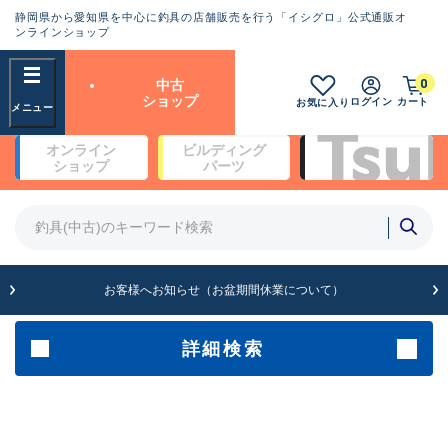
静岡県から愛知県を中心に釣具の店舗販売を行う「イシグロ」公式通販オ
ランクとは？
ンラインショップ
フリーワード
0
中古
SA
ショップ
ログイン
カート
お気に入り
新古品（メーカー問屋から仕
オンライン
ビルディング
入れた未使用品）
良
ショップ
パーツ
商品カテゴリ
※店頭展示時の置き傷が付いている
ものも含む
竿・ルアーロッド(4)
竿・ルアーロッド(64190)
リール・カスタムパーツ(35604)
A
ルアー・エギ(1807)
お客様へお知らせ（お盆期間休業について）
傷が極めて少ない極上品
その他・雑品(1061)
メーカー
詳細検索
B+
使用感や傷は少なく比較的美
店舗
品