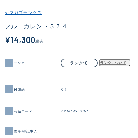
その他
ヤマガブランクス
新商品
(1851)
ブルーカレント３７４
おすすめ
(160)
¥14,300
税込
値下げ品
(14305)
OH済
(933)
C
ランク
ランクについて
ランク
DCチェック済
(1328)
在庫有のみ
(22150)
付属品
なし
価格
商品コード
2315014236757
この条件で検索する
備考/特記事項