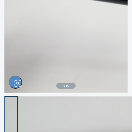
きるもの、改造品も含む
悪
イシグロ西尾店
イシグロ三河安城店
※ルアー、エギ、雑品、その他につきましては
ランク表記はございません。 状態は写真にて
ご確認ください。
イシグロ岡崎大樹寺店
イシグロ半田店
イシグロ岡崎若松店
イシグロ焼津店
イシグロ掛川店
イシグロ沼津店
1
/
15
イシグロ駿東柿田川店
イシグロ豊川店
イシグロ磐田店
イシグロ富士店